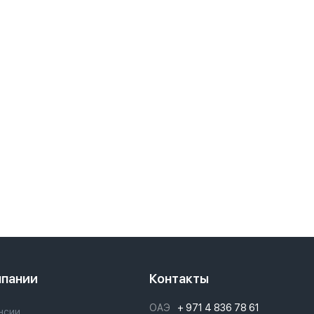
мпании
Контакты
ОАЭ
+ 971 4 836 78 61
нсии