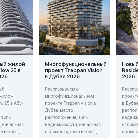
ый жилой
Многофункциональный
Новый 
low 25 в
проект Treppan Vision
Resid
026
в Дубае 2026
2026
об
Рассказываем о
Расска
 жилом
многофункциональном
проекте
w 25 в Абу-
проекте Treppan Vision в
в Дубае
Дубае: место
распол
 типы
расположения, типы
недвиж
 начальная
недвижимости, начальная
стоимос
н выплат,
стоимость, план выплат,
сроки 