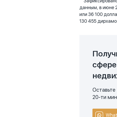
Зафиксировано, 
данным, в июне 
или 36 100 долл
130 455 дирхамов
Получ
сфере
недви
Оставьте 
20-ти ми
What