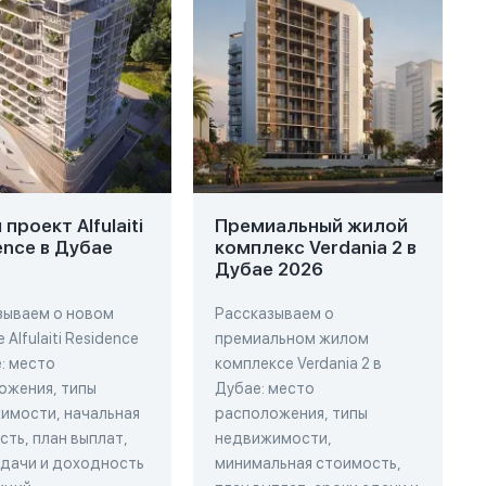
проект Alfulaiti
Премиальный жилой
ence в Дубае
комплекс Verdania 2 в
Дубае 2026
зываем о новом
Рассказываем о
 Alfulaiti Residence
премиальном жилом
: место
комплексе Verdania 2 в
ожения, типы
Дубае: место
имости, начальная
расположения, типы
ть, план выплат,
недвижимости,
сдачи и доходность
минимальная стоимость,