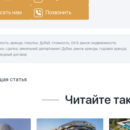
сать нам
Позвонить
сть; аренда; покупка; Дубай; стоимость; ОАЭ; рынок недвижимости;
на; сделка; земельный департамент Дубая; рынок аренды; годовая аренда;
рендный договор
щая
статья
Читайте та