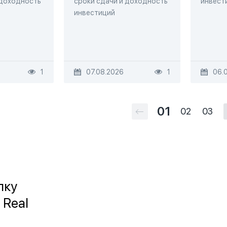
 доходность
сроки сдачи и доходность
инвест
инвестиций
1
07.08.2026
1
06.
01
02
03
лку
 Real