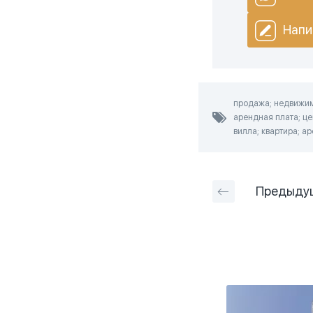
Напи
продажа; недвижимо
арендная плата; це
вилла; квартира; а
Предыду