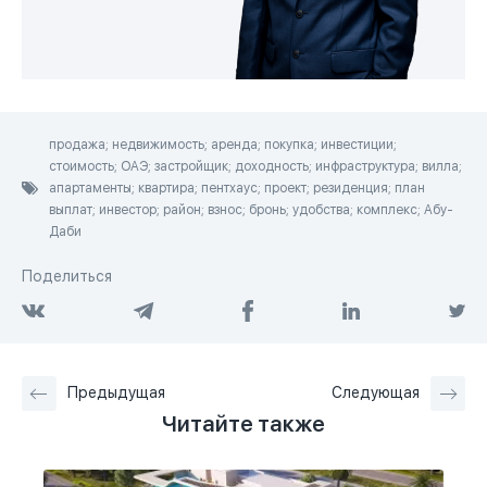
продажа; недвижимость; аренда; покупка; инвестиции;
стоимость; ОАЭ; застройщик; доходность; инфраструктура; вилла;
апартаменты; квартира; пентхаус; проект; резиденция; план
выплат; инвестор; район; взнос; бронь; удобства; комплекс; Абу-
Даби
Поделиться
Предыдущая
Следующая
Читайте также