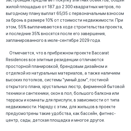
застройщик предлагает покупку элитных объектов, общей
жилой площадью от 187 до 2 300 квадратных метров, по
выгодному плану выплат 65/35 с первоначальным взносом
за бронь в размере 10% от стоимости недвижимости. При
этом, 55% выплачиваются в ходе строительства проекта,
и последние 35% вносятся после его завершения,
запланированного в июле-сентябре 2029 года.
Отмечается, что в прибрежном проекте Baccarat
Residences все элитные резиденции отличаются
просторной планировкой, брендовым дизайном и
отделкой из натуральных материалов, а также наличием
высоких потолков, системы “умный дом”, гостиной
открытого плана, хрустальных люстр, фирменной бытовой
техники и сантехники, окон в пол, большого балкона или
террасы и комнаты для прислуги, в зависимости от типа
недвижимости. Наряду с этим, для жильцов в проекте
предусмотрены такие удобства, как бассейн, фитнес-
центр, сады, детская площадка и многое другое.