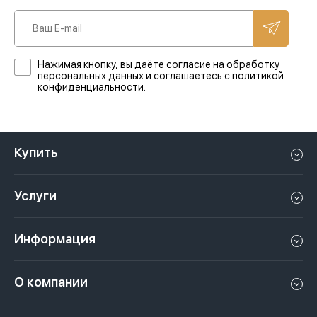
Нажимая кнопку, вы даёте согласие на обработку
персональных данных и соглашаетесь с политикой
конфиденциальности.
Купить
Квартиру в Дубае
Услуги
Дом в Дубае
Управление недвижимостью в Дубае, ОАЭ
Апартаменты в Дубае
Информация
Продать недвижимость в Дубае, ОАЭ
Лофт в Дубае
Видео
Сдать недвижимость в Дубае, ОАЭ
О компании
Пентхаус в Дубае
Подкасты
Инвестиции в Дубай, ОАЭ
Вакансии
Виллу в Дубае