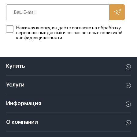
Нажимая кнопку, вы даёте согласие на обработку
персональных данных и соглашаетесь с политикой
конфиденциальности.
Купить
Квартиру в Дубае
Услуги
Дом в Дубае
Управление недвижимостью в Дубае, ОАЭ
Апартаменты в Дубае
Информация
Продать недвижимость в Дубае, ОАЭ
Лофт в Дубае
Видео
Сдать недвижимость в Дубае, ОАЭ
О компании
Пентхаус в Дубае
Подкасты
Инвестиции в Дубай, ОАЭ
Вакансии
Виллу в Дубае