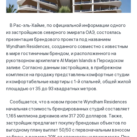
В Рас-эль-Хайме, по официальной информации одного
из застройщиков северного эмирата ОАЭ, состоялась
презентация брендового проекта под названием
Wyndham Residences, созданного совместно с известным
в мире гостиничным брендом, и расположенного на
рукотворном архипелаге Al Marjan Islands в Персидском
заливе. Согласно данным застройщика, в прибрежном
комплексе на продажу представлены комфортные студии
и комфортабельные квартиры с 1-й спальней, общей жилой
площадью от 35 до 93 квадратных метров.
Сообщается, что в новом проекте Wyndham Residences
начальная стоимость брендированных студий составляет
1,165 миллиона дирхамов или 317 200 долларов. Также,
застройщик предлагает покупку брендовых объектов по
выгодному плану выплат 50/50 с первоначальным взносом