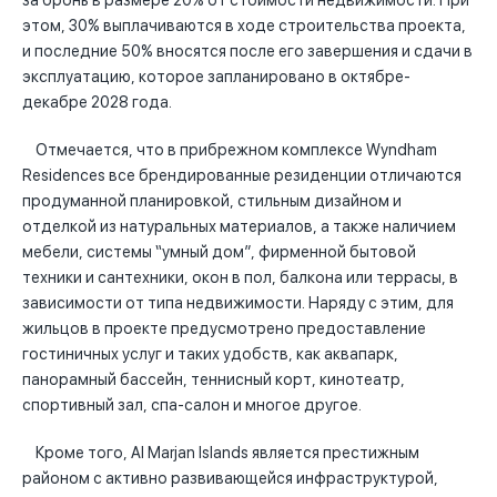
за бронь в размере 20% от стоимости недвижимости. При
этом, 30% выплачиваются в ходе строительства проекта,
и последние 50% вносятся после его завершения и сдачи в
эксплуатацию, которое запланировано в октябре-
декабре 2028 года.
Отмечается, что в прибрежном комплексе Wyndham
Residences все брендированные резиденции отличаются
продуманной планировкой, стильным дизайном и
отделкой из натуральных материалов, а также наличием
мебели, системы “умный дом”, фирменной бытовой
техники и сантехники, окон в пол, балкона или террасы, в
зависимости от типа недвижимости. Наряду с этим, для
жильцов в проекте предусмотрено предоставление
гостиничных услуг и таких удобств, как аквапарк,
панорамный бассейн, теннисный корт, кинотеатр,
спортивный зал, спа-салон и многое другое.
Кроме того, Al Marjan Islands является престижным
районом с активно развивающейся инфраструктурой,