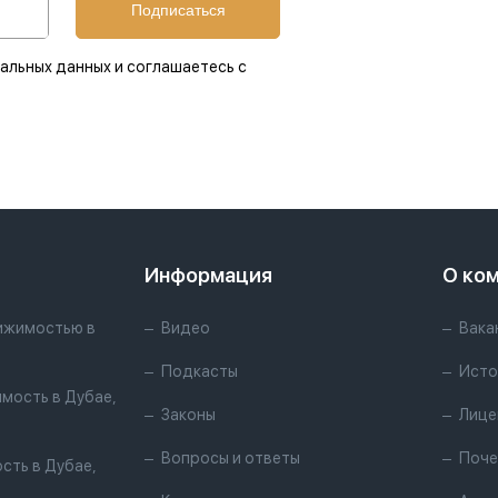
Подписаться
альных данных и соглашаетесь с
Информация
О ко
ижимостью в
Видео
Вака
Подкасты
Исто
мость в Дубае,
Законы
Лице
Вопросы и ответы
Поче
сть в Дубае,