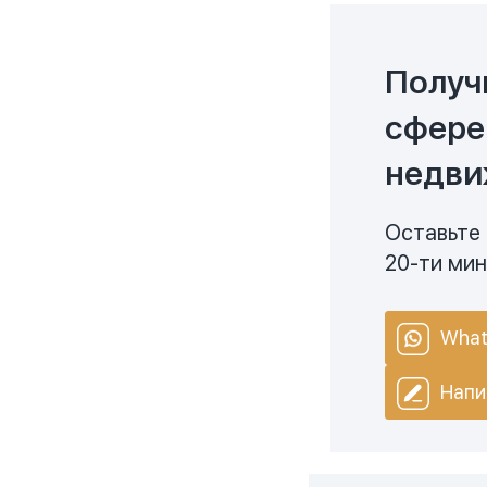
Получ
сфере
недви
Оставьте 
20-ти ми
What
Напи