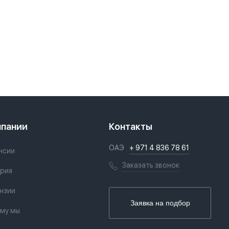
мпании
Контакты
ОАЭ
+ 971 4 836 78 61
нсии
Заказать звонок
рия
нзии
Заявка на подбор
му мы