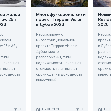
ый жилой
Многофункциональный
Новый 
low 25 в
проект Treppan Vision
Resid
026
в Дубае 2026
2026
об
Рассказываем о
Расска
 жилом
многофункциональном
проекте
w 25 в Абу-
проекте Treppan Vision в
в Дубае
Дубае: место
распол
 типы
расположения, типы
недвиж
 начальная
недвижимости, начальная
стоимос
н выплат,
стоимость, план выплат,
сроки 
 доходность
сроки сдачи и доходность
инвест
инвестиций
1
07.08.2026
1
06.