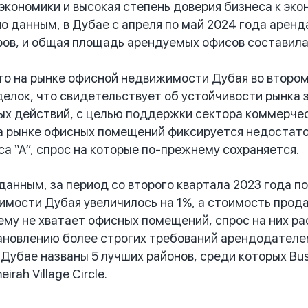
экономики и высокая степень доверия бизнеса к э
но данным, в Дубае с апреля по май 2024 года арен
ов, и общая площадь арендуемых офисов составила
 на рынке офисной недвижимости Дубая во втором 
елок, что свидетельствует об устойчивости рынка 
х действий, с целью поддержки сектора коммерчес
а рынке офисных помещений фиксируется недостат
а “А”, спрос на которые по-прежнему сохраняется.
нным, за период со второго квартала 2023 года по 
мости Дубая увеличилось на 1%, а стоимость продаж
му не хватает офисных помещений, спрос на них ра
ановлению более строгих требований арендодателем
Дубае названы 5 лучших районов, среди которых Busin
eirah Village Circle.