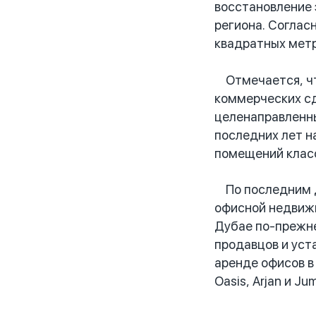
восстановление 
региона. Соглас
квадратных метр
Отмечается, что
коммерческих сд
целенаправленны
последних лет н
помещений класс
По последним да
офисной недвижи
Дубае по-прежне
продавцов и уст
аренде офисов в 
Oasis, Arjan и Jum