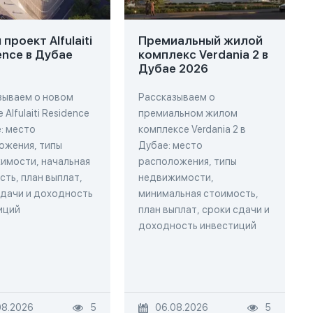
проект Alfulaiti
Премиальный жилой
ence в Дубае
комплекс Verdania 2 в
Дубае 2026
зываем о новом
Рассказываем о
 Alfulaiti Residence
премиальном жилом
: место
комплексе Verdania 2 в
ожения, типы
Дубае: место
имости, начальная
расположения, типы
ть, план выплат,
недвижимости,
сдачи и доходность
минимальная стоимость,
иций
план выплат, сроки сдачи и
доходность инвестиций
08.2026
5
06.08.2026
5