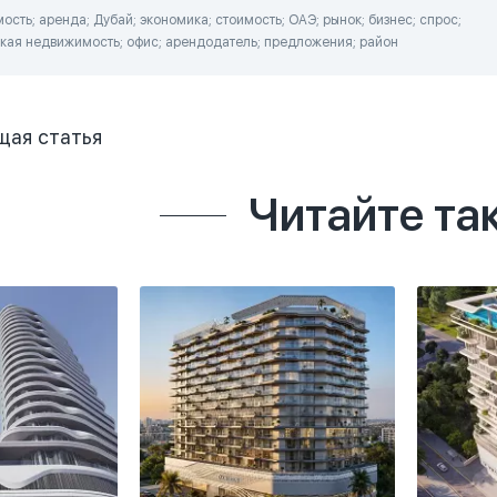
сть; аренда; Дубай; экономика; стоимость; ОАЭ; рынок; бизнес; спрос;
кая недвижимость; офис; арендодатель; предложения; район
щая
статья
Читайте та