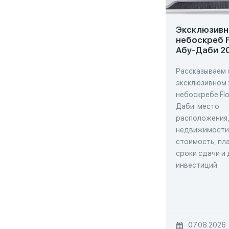
Эксклюзивн
небоскреб F
Абу-Даби 2
Рассказываем 
эксклюзивном
небоскребе Flo
Даби: место
расположения,
недвижимости,
стоимость, пла
сроки сдачи и
инвестиций
07.08.2026