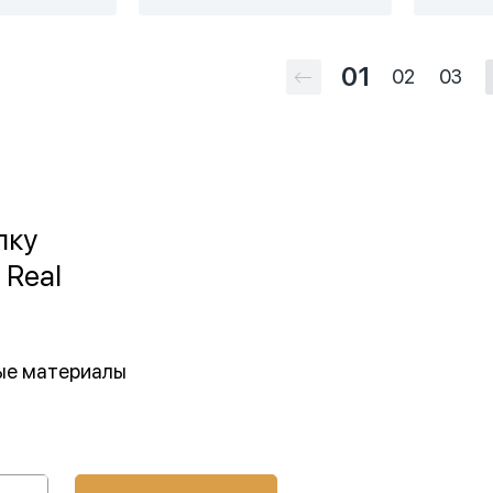
01
02
03
лку
 Real
ные материалы