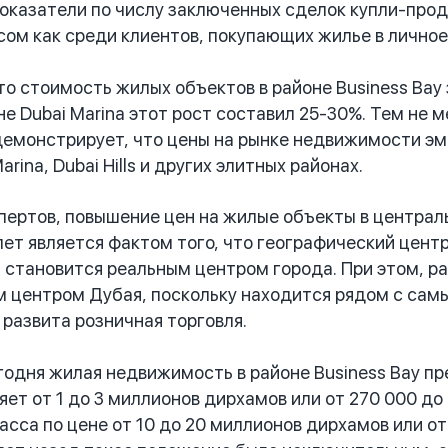
оказатели по числу заключенных сделок купли-про
сом как среди клиентов, покупающих жилье в личное 
 стоимость жилых объектов в районе Business Bay з
не Dubai Marina этот рост составил 25-30%. Тем н
демонстрирует, что цены на рынке недвижимости эми
arina, Dubai Hills и других элитных районах.
ртов, повышение цен на жилые объекты в центральн
лет является фактом того, что географический центр
 становится реальным центром города. При этом, ра
 центром Дубая, поскольку находится рядом с самы
 развита розничная торговля.
одня жилая недвижимость в районе Business Bay пр
яет от 1 до 3 миллионов дирхамов или от 270 000 д
асса по цене от 10 до 20 миллионов дирхамов или от