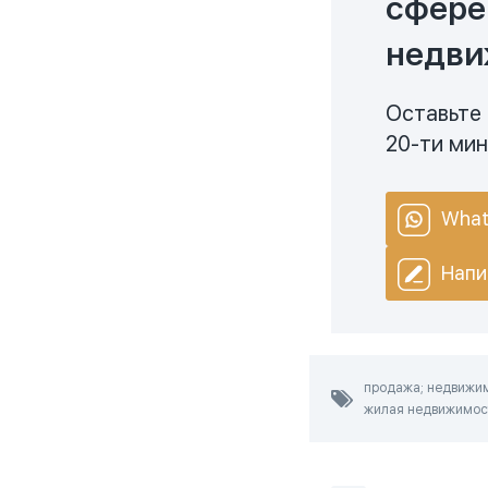
сфере
недви
Оставьте 
20-ти ми
What
Напи
продажа; недвижимо
жилая недвижимость