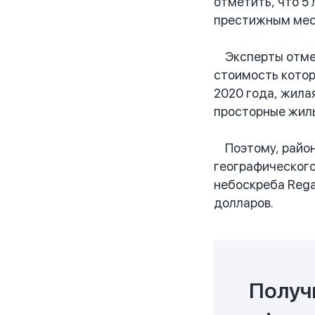
отметить, что 5
престижным мес
Эксперты отмеча
стоимость котор
2020 года, жила
просторные жил
Поэтому, район
географического
небоскреба Rega
долларов.
Получ