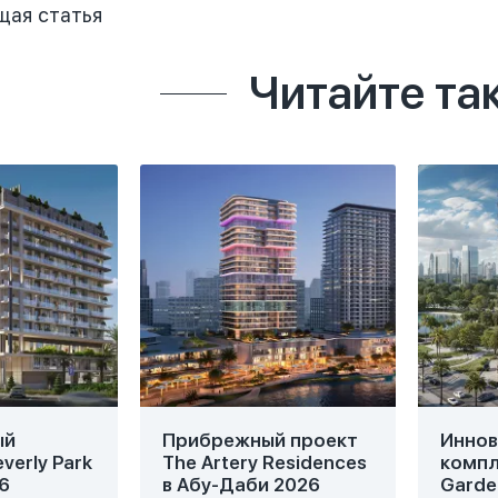
щая
статья
Читайте та
ый
Прибрежный проект
Инно
verly Park
The Artery Residences
компл
6
в Абу-Даби 2026
Garde