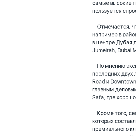
самые высокие п
пользуется спро
Отмечается, что
например в райо
в центре Дубая 
Jumeirah, Dubai M
По мнению экспе
последних двух 
Road и Downtown
главным деловым
Safa, где хорошо
Кроме того, сег
которых составл
премиального кл