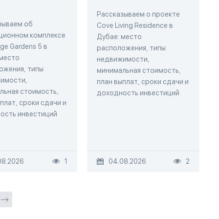
Рассказываем о проекте
зываем об
Cove Living Residence в
ционном комплексе
Дубае: место
ge Gardens 5 в
расположения, типы
 место
недвижимости,
ожения, типы
минимальная стоимость,
имости,
план выплат, сроки сдачи и
льная стоимость,
доходность инвестиций
плат, сроки сдачи и
ость инвестиций
08.2026
1
04.08.2026
2