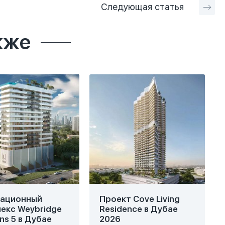
Следующая
статья
кже
вационный
Проект Cove Living
екс Weybridge
Residence в Дубае
ns 5 в Дубае
2026