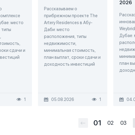
2026
о
Рассказываем о
Расска
комплексе
прибрежном проекте The
иннова
Дубае: место
Artery Residences в Абу-
Weybrid
 типы
Даби: место
Дубае:
,
расположения, типы
распол
тоимость,
недвижимости,
недвиж
роки сдачи и
минимальная стоимость,
минима
нвестиций
план выплат, сроки сдачи и
план вы
доходность инвестиций
доходн
1
05.08.2026
1
04.
01
02
03