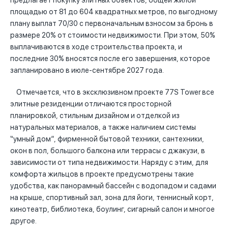
предлагает покупку элитных объектов, общей жилой
площадью от 81 до 604 квадратных метров, по выгодному
плану выплат 70/30 с первоначальным взносом за бронь в
размере 20% от стоимости недвижимости. При этом, 50%
выплачиваются в ходе строительства проекта, и
последние 30% вносятся после его завершения, которое
запланировано в июле-сентябре 2027 года.
Отмечается, что в эксклюзивном проекте 77S Tower все
элитные резиденции отличаются просторной
планировкой, стильным дизайном и отделкой из
натуральных материалов, а также наличием системы
“умный дом”, фирменной бытовой техники, сантехники,
окон в пол, большого балкона или террасы с джакузи, в
зависимости от типа недвижимости. Наряду с этим, для
комфорта жильцов в проекте предусмотрены такие
удобства, как панорамный бассейн с водопадом и садами
на крыше, спортивный зал, зона для йоги, теннисный корт,
кинотеатр, библиотека, боулинг, сигарный салон и многое
другое.