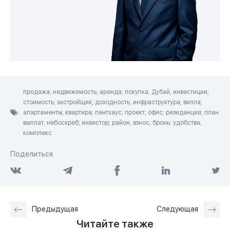
продажа; недвижимость; аренда; покупка; Дубай; инвестиции;
стоимость; застройщик; доходность; инфраструктура; вилла;
апартаменты; квартира; пентхаус; проект; офис; резиденция; план
выплат; небоскреб; инвестор; район; взнос; бронь; удобства;
комплекс
Поделиться
Предыдущая
Следующая
Читайте также