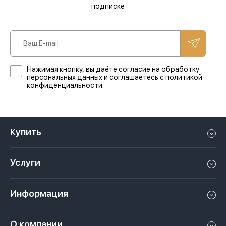
подписке
Нажимая кнопку, вы даёте согласие на обработку
персональных данных и соглашаетесь с политикой
конфиденциальности.
Купить
Квартиру в Дубае
Услуги
Дом в Дубае
Управление недвижимостью в Дубае, ОАЭ
Апартаменты в Дубае
Информация
Продать недвижимость в Дубае, ОАЭ
Лофт в Дубае
Видео
Сдать недвижимость в Дубае, ОАЭ
О компании