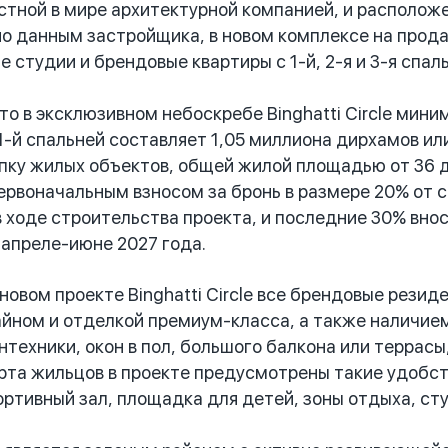
тной в мире архитектурной компанией, и расположенн
но данным застройщика, в новом комплексе на прод
е студии и брендовые квартиры с 1-й, 2-я и 3-я спа
 в эксклюзивном небоскребе Binghatti Circle мин
1-й спальней составляет 1,05 миллиона дирхамов ил
пку жилых объектов, общей жилой площадью от 36 д
первоначальным взносом за бронь в размере 20% от
 ходе строительства проекта, и последние 30% внос
 апреле-июне 2027 года.
овом проекте Binghatti Circle все брендовые рези
ном и отделкой премиум-класса, а также наличием
нтехники, окон в пол, большого балкона или террасы
рта жильцов в проекте предусмотрены такие удобств
ртивный зал, площадка для детей, зоны отдыха, студ