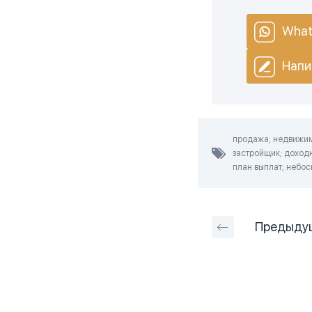
What
Напи
продажа; недвижимо
застройщик; доходн
план выплат; небоск
Предыду