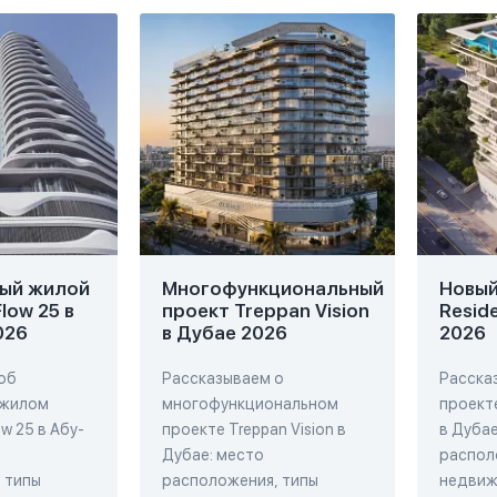
ый жилой
Многофункциональный
Новый 
low 25 в
проект Treppan Vision
Resid
026
в Дубае 2026
2026
об
Рассказываем о
Расска
 жилом
многофункциональном
проекте
w 25 в Абу-
проекте Treppan Vision в
в Дубае
Дубае: место
распол
 типы
расположения, типы
недвиж