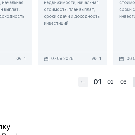
 начальная
недвижимости, начальная
стоимос
н выплат,
стоимость, план выплат,
сроки 
 доходность
сроки сдачи и доходность
инвест
инвестиций
1
07.08.2026
1
06.
01
02
03
лку