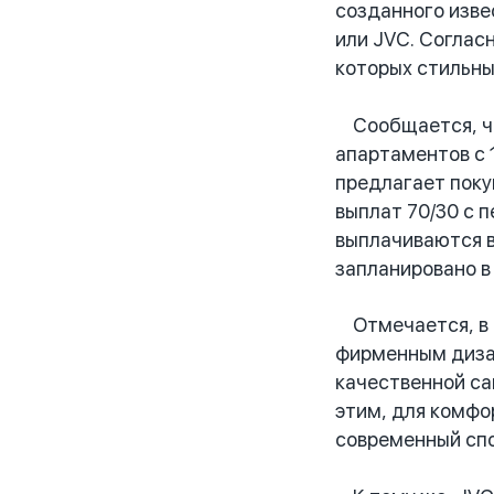
созданного извес
или JVC. Соглас
которых стильны
Сообщается, что
апартаментов с 
предлагает поку
выплат 70/30 с 
выплачиваются в
запланировано в
Отмечается, в н
фирменным дизай
качественной са
этим, для комфо
современный спо