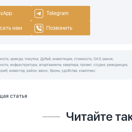
sApp
Telegram
сать нам
Позвонить
сть; аренда; покупка; Дубай; инвестиции; стоимость; ОАЭ; рынок;
ость; инфраструктура; апартаменты; квартира; проект; студия; резиденция;
реб; инвестор; район; взнос; бронь; удобства; комплекс
щая
статья
Читайте та