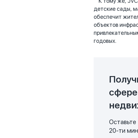
К тому же, JVC 
детские сады, м
обеспечит жител
объектов инфрас
привлекательным
годовых.
Получ
сфере
недви
Оставьте 
20-ти ми