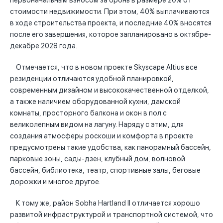
первоначальным взносом за бронь в размере 20% от
стоимости недвижимости. При этом, 40% выплачиваются
в ходе строительства проекта, и последние 40% вносятся
после его завершения, которое запланировано в октябре-
декабре 2028 года.
Отмечается, что в новом проекте Skyscape Altius все
резиденции отличаются удобной планировкой,
современным дизайном и высококачественной отделкой,
а также наличием оборудованной кухни, дамской
комнаты, просторного балкона и окон в пол с
великолепным видом на лагуну. Наряду с этим, для
создания атмосферы роскоши и комфорта в проекте
предусмотрены такие удобства, как панорамный бассейн,
парковые зоны, сады-дзен, клубный дом, волновой
бассейн, библиотека, театр, спортивные залы, беговые
дорожки и многое другое.
К тому же, район Sobha Hartland II отличается хорошо
развитой инфраструктурой и транспортной системой, что