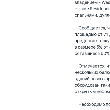
владением - Wasl
Hillside Residen
спальнями, дупле
Сообщается, ч
площадью от 71 
предлагает поку
в размере 5% от
оставшиеся 60% 
Отмечается, чт
нескольких балк
зданий нового п
оборудован таки
открытым небом,
Необходимо подч