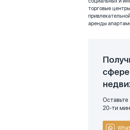
социальных и ин
торговые центры,
привлекательной
аренды апартамен
Получ
сфере
недви
Оставьте 
20-ти ми
What