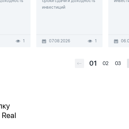
 доходность
сроки сдачи и доходность
инвест
инвестиций
1
07.08.2026
1
06.
01
02
03
лку
 Real