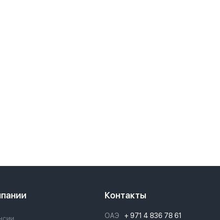
мпании
Контакты
ОАЭ
+ 971 4 836 78 61
нсии