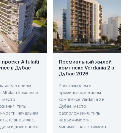
проект Alfulaiti
Премиальный жилой
ence в Дубае
комплекс Verdania 2 в
Дубае 2026
зываем о новом
Рассказываем о
 Alfulaiti Residence
премиальном жилом
: место
комплексе Verdania 2 в
ожения, типы
Дубае: место
имости, начальная
расположения, типы
ть, план выплат,
недвижимости,
сдачи и доходность
минимальная стоимость,