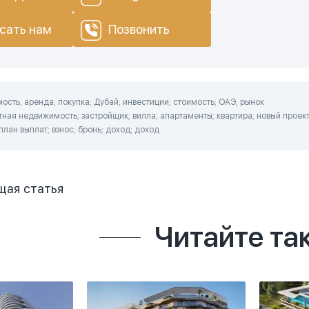
сать нам
Позвонить
сть; аренда; покупка; Дубай; инвестиции; стоимость; ОАЭ; рынок
ная недвижимость; застройщик; вилла; апартаменты; квартира; новый проект
план выплат; взнос; бронь; доход; доход
щая
статья
Читайте та