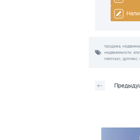
Напи
продажа; недвижимо
недвижимости; элит
пентхаус; дуплекс; 
Предыду