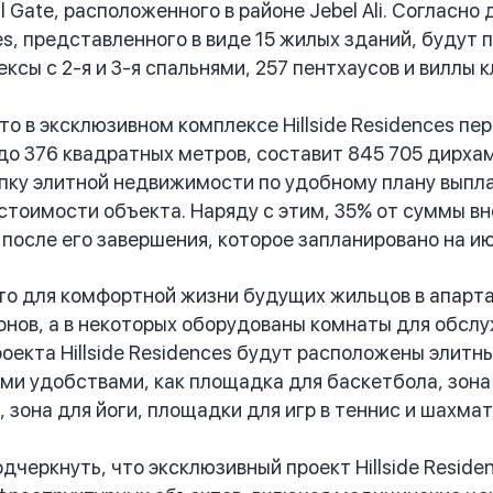
 Gate, расположенного в районе Jebel Ali. Согласн
ces, представленного в виде 15 жилых зданий, будут п
ксы с 2-я и 3-я спальнями, 257 пентхаусов и виллы кл
то в эксклюзивном комплексе Hillside Residences п
до 376 квадратных метров, составит 845 705 дирхам
пку элитной недвижимости по удобному плану выпла
 стоимости объекта. Наряду с этим, 35% от суммы вн
после его завершения, которое запланировано на ию
о для комфортной жизни будущих жильцов в апарта
онов, а в некоторых оборудованы комнаты для обсл
роекта Hillside Residences будут расположены элитн
ми удобствами, как площадка для баскетбола, зона
 зона для йоги, площадки для игр в теннис и шахмат
еркнуть, что эксклюзивный проект Hillside Residen