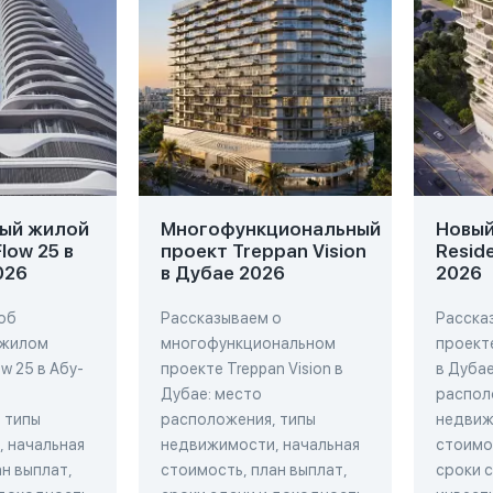
ый жилой
Многофункциональный
Новый 
low 25 в
проект Treppan Vision
Resid
026
в Дубае 2026
2026
об
Рассказываем о
Расска
 жилом
многофункциональном
проекте
w 25 в Абу-
проекте Treppan Vision в
в Дубае
Дубае: место
распол
 типы
расположения, типы
недвиж
 начальная
недвижимости, начальная
стоимос
н выплат,
стоимость, план выплат,
сроки 