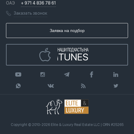
Вопросы и ответы
ОАЭ
+ 971 4 836 78 61
Переезд в Дубай, ОАЭ
Лицензии
Книги
Заказать звонок
Гражданство ОАЭ
Почему мы
Инфографика
Купить недвижимость в кредит
Агентство недвижимости
Заявка на подбор
Статьи
Передать клиента
НАШИ ПОДКАСТЫ НА
TUNES
i
Copyright © 2010-2026 Elite & Luxury Real Estate LLC | ORN #25265