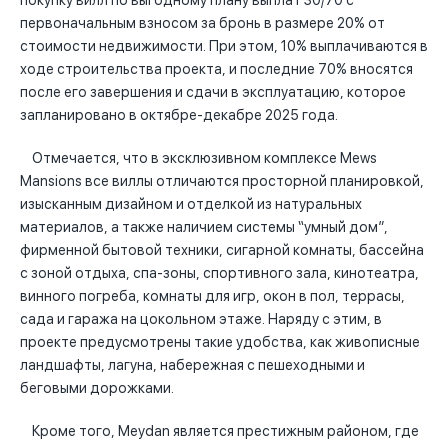
покупку вилл по выгодному плану выплат 30/70 с
первоначальным взносом за бронь в размере 20% от
стоимости недвижимости. При этом, 10% выплачиваются в
ходе строительства проекта, и последние 70% вносятся
после его завершения и сдачи в эксплуатацию, которое
запланировано в октябре-декабре 2025 года.
Отмечается, что в эксклюзивном комплексе Mews
Mansions все виллы отличаются просторной планировкой,
изысканным дизайном и отделкой из натуральных
материалов, а также наличием системы “умный дом”,
фирменной бытовой техники, сигарной комнаты, бассейна
с зоной отдыха, спа-зоны, спортивного зала, кинотеатра,
винного погреба, комнаты для игр, окон в пол, террасы,
сада и гаража на цокольном этаже. Наряду с этим, в
проекте предусмотрены такие удобства, как живописные
ландшафты, лагуна, набережная с пешеходными и
беговыми дорожками.
Кроме того, Meydan является престижным районом, где