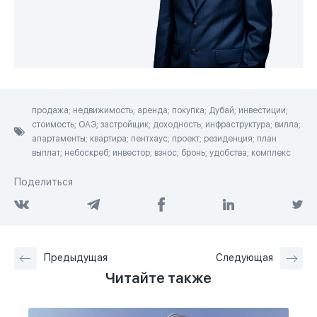
продажа; недвижимость; аренда; покупка; Дубай; инвестиции;
стоимость; ОАЭ; застройщик; доходность; инфраструктура; вилла;
апартаменты; квартира; пентхаус; проект; резиденция; план
выплат; небоскреб; инвестор; взнос; бронь; удобства; комплекс
Поделиться
Предыдущая
Следующая
Читайте также