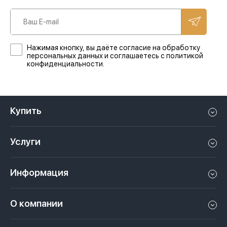
Нажимая кнопку, вы даёте согласие на обработку
персональных данных и соглашаетесь с политикой
конфиденциальности.
Купить
Квартиру в Дубае
Услуги
Дом в Дубае
Управление недвижимостью в Дубае, ОАЭ
Апартаменты в Дубае
Информация
Продать недвижимость в Дубае, ОАЭ
Лофт в Дубае
Видео
Сдать недвижимость в Дубае, ОАЭ
О компании
Пентхаус в Дубае
Подкасты
Инвестиции в Дубай, ОАЭ
Вакансии