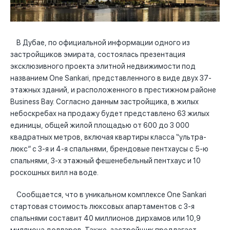
В Дубае, по официальной информации одного из
застройщиков эмирата, состоялась презентация
эксклюзивного проекта элитной недвижимости под
названием One Sankari, представленного в виде двух 37-
этажных зданий, и расположенного в престижном районе
Business Bay. Согласно данным застройщика, в жилых
небоскребах на продажу будет представлено 63 жилых
единицы, общей жилой площадью от 600 до 3 000
квадратных метров, включая квартиры класса “ультра-
люкс” с 3-я и 4-я спальнями, брендовые пентхаусы с 5-ю
спальнями, 3-х этажный фешенебельный пентхаус и 10
роскошных вилл на воде.
Сообщается, что в уникальном комплексе One Sankari
стартовая стоимость люксовых апартаментов с 3-я
спальнями составит 40 миллионов дирхамов или 10,9