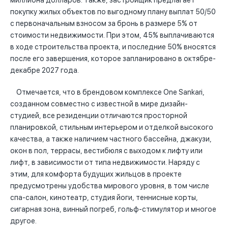
миллиона долларов. Также, застройщик предлагает
покупку жилых объектов по выгодному плану выплат 50/50
с первоначальным взносом за бронь в размере 5% от
стоимости недвижимости. При этом, 45% выплачиваются
в ходе строительства проекта, и последние 50% вносятся
после его завершения, которое запланировано в октябре-
декабре 2027 года.
Отмечается, что в брендовом комплексе One Sankari,
созданном совместно с известной в мире дизайн-
студией, все резиденции отличаются просторной
планировкой, стильным интерьером и отделкой высокого
качества, а также наличием частного бассейна, джакузи,
окон в пол, террасы, вестибюля с выходом к лифту или
лифт, в зависимости от типа недвижимости. Наряду с
этим, для комфорта будущих жильцов в проекте
предусмотрены удобства мирового уровня, в том числе
спа-салон, кинотеатр, студия йоги, теннисные корты,
сигарная зона, винный погреб, гольф-стимулятор и многое
другое.