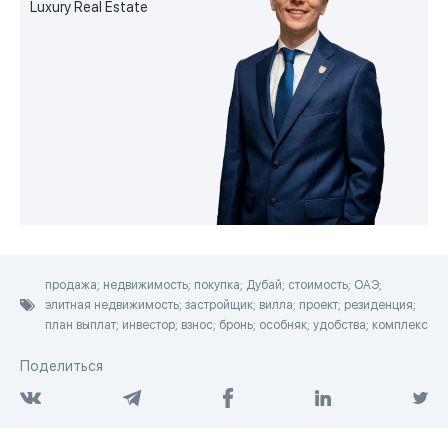
Luxury Real Estate
продажа; недвижимость; покупка; Дубай; стоимость; ОАЭ;
элитная недвижимость; застройщик; вилла; проект; резиденция;
план выплат; инвестор; взнос; бронь; особняк; удобства; комплекс
Поделиться