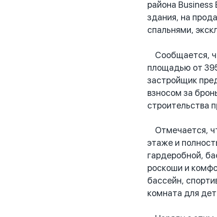
района Business
здания, на прод
спальнями, экск
Сообщается, чт
площадью от 395
застройщик пред
взносом за брон
строительства п
Отмечается, чт
этаже и полност
гардеробной, ба
роскоши и комфо
бассейн, спорти
комната для дет