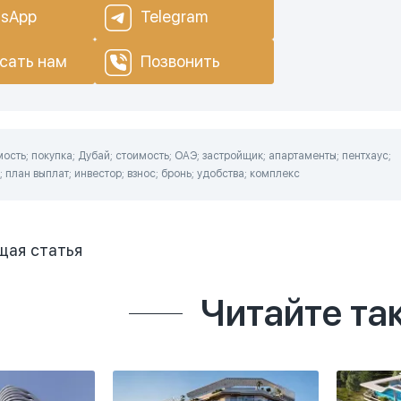
sApp
Telegram
сать нам
Позвонить
сть; покупка; Дубай; стоимость; ОАЭ; застройщик; апартаменты; пентхаус;
 план выплат; инвестор; взнос; бронь; удобства; комплекс
щая
статья
Читайте та