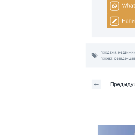
What
Напи
продажа; недвижимо
проект; резиденция;
Предыду