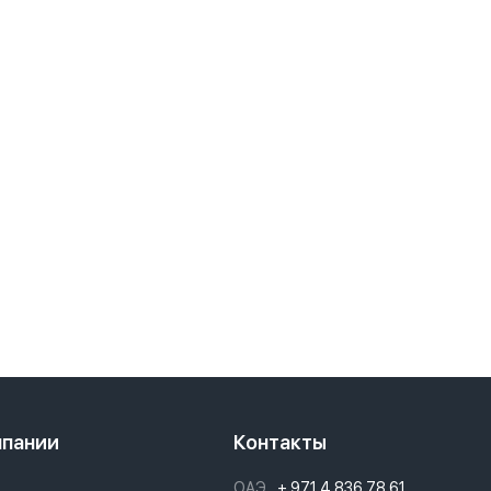
мпании
Контакты
ОАЭ
+ 971 4 836 78 61