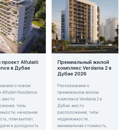
проект Alfulaiti
Премиальный жилой
ence в Дубае
комплекс Verdania 2 в
Дубае 2026
зываем о новом
Рассказываем о
 Alfulaiti Residence
премиальном жилом
: место
комплексе Verdania 2 в
ожения, типы
Дубае: место
имости, начальная
расположения, типы
ть, план выплат,
недвижимости,
сдачи и доходность
минимальная стоимость,