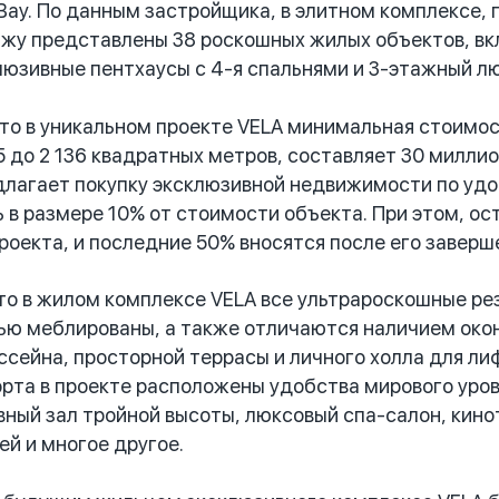
 Bay. По данным застройщика, в элитном комплексе,
ажу представлены 38 роскошных жилых объектов, вк
люзивные пентхаусы с 4-я спальнями и 3-этажный лю
о в уникальном проекте VELA минимальная стоимос
 до 2 136 квадратных метров, составляет 30 миллио
лагает покупку эксклюзивной недвижимости по удо
ь в размере 10% от стоимости объекта. При этом, о
роекта, и последние 50% вносятся после его заверше
о в жилом комплексе VELA все ультрароскошные ре
ью меблированы, а также отличаются наличием окон в
ссейна, просторной террасы и личного холла для ли
рта в проекте расположены удобства мирового уровн
вный зал тройной высоты, люксовый спа-салон, кино
ей и многое другое.