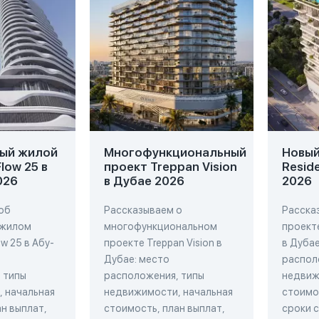
ый жилой
Многофункциональный
Новый 
low 25 в
проект Treppan Vision
Resid
026
в Дубае 2026
2026
об
Рассказываем о
Расска
 жилом
многофункциональном
проекте
w 25 в Абу-
проекте Treppan Vision в
в Дубае
Дубае: место
распол
 типы
расположения, типы
недвиж
 начальная
недвижимости, начальная
стоимос
н выплат,
стоимость, план выплат,
сроки 