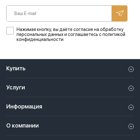
Нажимая кнопку, вы даёте согласие на обработку
персональных данных и соглашаетесь с политикой
конфиденциальности.
Купить
Квартиру в Дубае
Услуги
Дом в Дубае
Управление недвижимостью в Дубае, ОАЭ
Апартаменты в Дубае
Информация
Продать недвижимость в Дубае, ОАЭ
Лофт в Дубае
Видео
Сдать недвижимость в Дубае, ОАЭ
О компании
Пентхаус в Дубае
Подкасты
Инвестиции в Дубай, ОАЭ
Вакансии