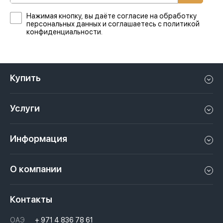
Нажимая кнопку, вы даёте согласие на обработку
персональных данных и соглашаетесь с политикой
конфиденциальности.
Купить
Квартиру в Дубае
Услуги
Дом в Дубае
Управление недвижимостью в Дубае, ОАЭ
Апартаменты в Дубае
Информация
Продать недвижимость в Дубае, ОАЭ
Лофт в Дубае
Видео
Сдать недвижимость в Дубае, ОАЭ
О компании
Пентхаус в Дубае
Подкасты
Инвестиции в Дубай, ОАЭ
Вакансии
Виллу в Дубае
Законы
Контакты
Недвижимость за криптовалюту в Дубае
История
Вопросы и ответы
ОАЭ
+ 971 4 836 78 61