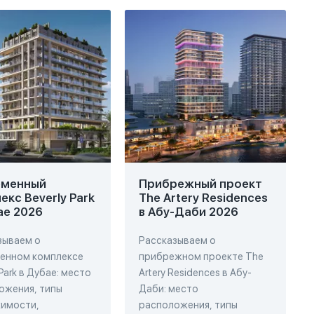
еменный
Прибрежный проект
екс Beverly Park
The Artery Residences
ае 2026
в Абу-Даби 2026
зываем о
Рассказываем о
енном комплексе
прибрежном проекте The
 Park в Дубае: место
Artery Residences в Абу-
ожения, типы
Даби: место
имости,
расположения, типы