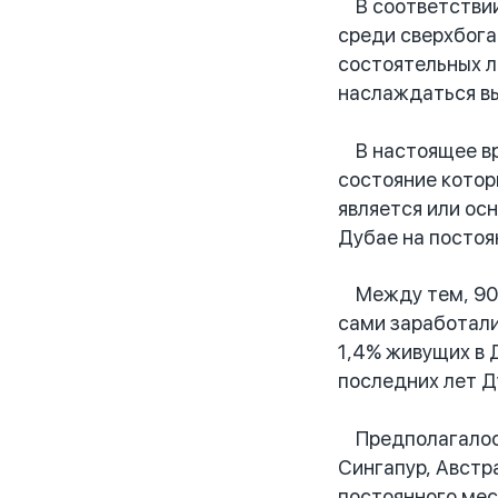
В соответствии
среди сверхбога
состоятельных л
наслаждаться вы
В настоящее вре
состояние котор
является или ос
Дубае на постоя
Между тем, 90%
сами заработали 
1,4% живущих в 
последних лет Д
Предполагалось,
Сингапур, Австр
постоянного мес