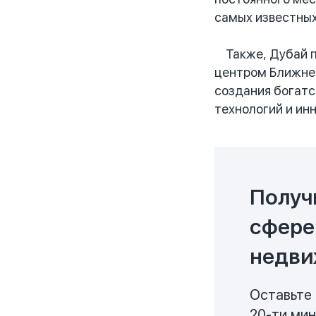
самых известных
Также, Дубай пр
центром Ближнев
создания богатс
технологий и ин
Получ
сфере
недви
Оставьте 
20-ти ми