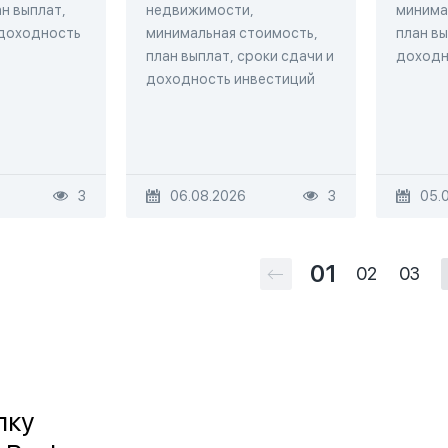
н выплат,
недвижимости,
минима
 доходность
минимальная стоимость,
план вы
план выплат, сроки сдачи и
доходн
доходность инвестиций
3
06.08.2026
3
05.
01
02
03
лку