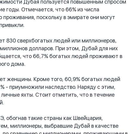
ижимости Дубая пользуется повышенным спросом
е годы. Отмечается, что 66% из числа
 проживания, поскольку в эмирате они могут
привыкли.
т 830 сверхбогатых людей или миллионеров,
миллионов долларов. При этом, Дубай для них
бщается, что 66,7% богатых людей проживают в
рого дома.
т женщины. Кроме того, 60,9% богатых людей
,2% - приумножили наследство. Наряду с этим,
личные яхты. Стоит отметить, что в течение
й.
Э, обогнав такие страны как Швейцария,
тем, миллионеры, выбравшие Дубай в качестве
, по сравнению с миллионерами, проживающими в