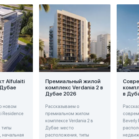
 Alfulaiti
Премиальный жилой
Совр
 Дубае
комплекс Verdania 2 в
компл
Дубае 2026
в Дуб
о новом
Рассказываем о
Расска
ti Residence
премиальном жилом
соврем
комплексе Verdania 2 в
Beverly
 типы
Дубае: место
распол
 начальная
расположения, типы
недвиж