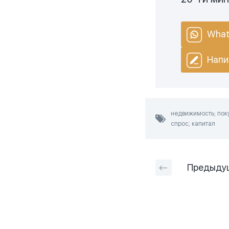
What
Напи
недвижимость; поку
спрос; капитал
Предыду