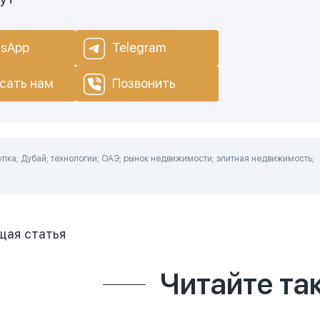
sApp
Telegram
сать нам
Позвонить
пка; Дубай; технологии; ОАЭ; рынок недвижимости; элитная недвижимость;
щая
статья
Читайте та