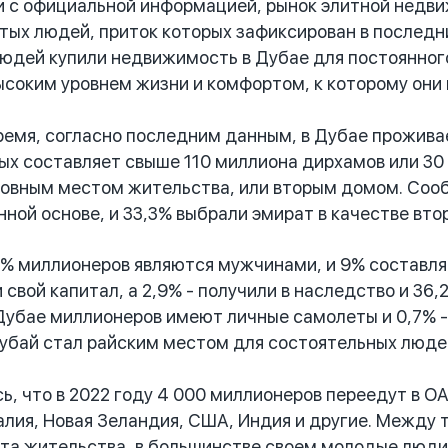
 с официальной информацией, рынок элитной недв
тых людей, приток которых зафиксирован в последни
юдей купили недвижимость в Дубае для постоянного
соким уровнем жизни и комфортом, к которому они 
мя, согласно последним данным, в Дубае проживае
ых составляет свыше 110 миллиона дирхамов или 30 
новным местом жительства, или вторым домом. Соо
нной основе, и 33,3% выбрали эмират в качестве вто
 миллионеров являются мужчинами, и 9% составляе
свой капитал, а 2,9% - получили в наследство и 36
Дубае миллионеров имеют личные самолеты и 0,7% - 
убай стал райским местом для состоятельных люде
 что в 2022 году 4 000 миллионеров переедут в ОА
алия, Новая Зеландия, США, Индия и другие. Между 
та жительства, в большинстве своем молодые люди