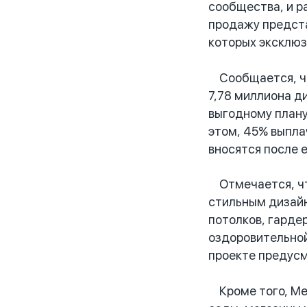
сообщества, и р
продажу предста
которых эксклюз
Сообщается, что
7,78 миллиона д
выгодному плану
этом, 45% выпла
вносятся после 
Отмечается, что
стильным дизайн
потолков, гардер
оздоровительной
проекте предусм
Кроме того, Mey