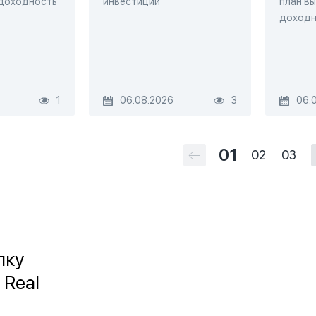
 доходность
инвестиций
план вы
доходн
1
06.08.2026
3
06.
01
02
03
лку
 Real