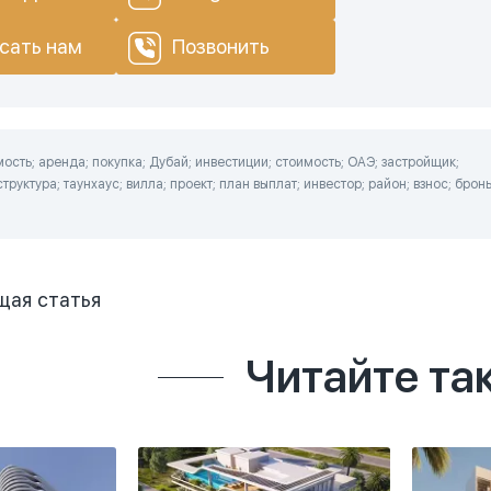
сать нам
Позвонить
сть; аренда; покупка; Дубай; инвестиции; стоимость; ОАЭ; застройщик;
руктура; таунхаус; вилла; проект; план выплат; инвестор; район; взнос; бронь
щая
статья
Читайте та