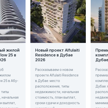
ый жилой
Новый проект Alfulaiti
Прем
low 25 в
Residence в Дубае
компл
026
2026
Дубае
об
Рассказываем о новом
Расска
 жилом
проекте Alfulaiti Residence
премиа
w 25 в Абу-
в Дубае: место
комплек
расположения, типы
Дубае:
 типы
недвижимости, начальная
распол
 начальная
стоимость, план выплат,
недвиж
н выплат,
сроки сдачи и доходность
минима