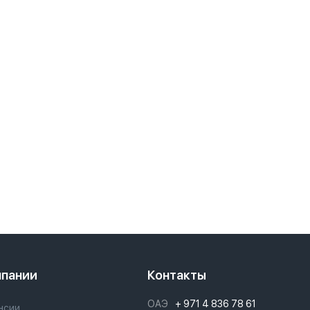
мпании
Контакты
ОАЭ
+ 971 4 836 78 61
нсии