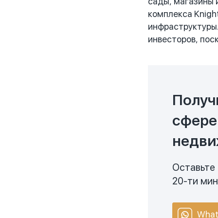
сады, магазины 
комплекса Knigh
инфраструктуры.
инвесторов, пос
Получ
сфере
недви
Оставьте 
20-ти ми
What