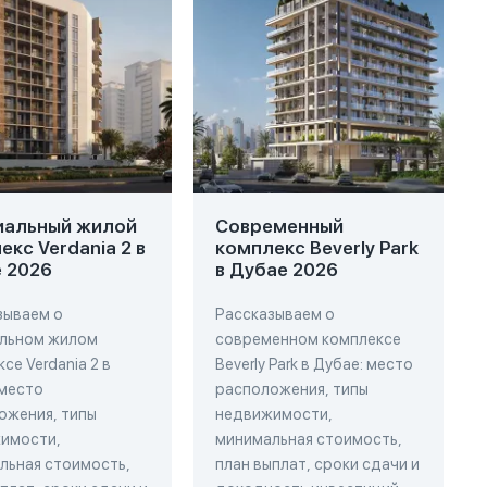
иальный жилой
Современный
екс Verdania 2 в
комплекс Beverly Park
 2026
в Дубае 2026
зываем о
Рассказываем о
льном жилом
современном комплексе
се Verdania 2 в
Beverly Park в Дубае: место
 место
расположения, типы
ожения, типы
недвижимости,
имости,
минимальная стоимость,
льная стоимость,
план выплат, сроки сдачи и