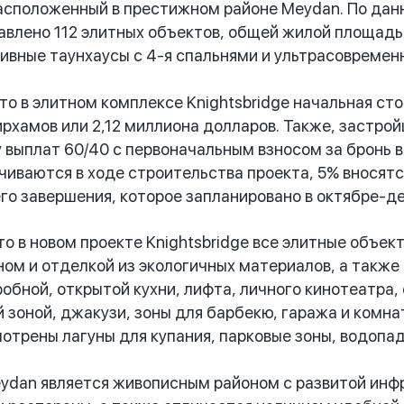
асположенный в престижном районе Meydan. По дан
влено 112 элитных объектов, общей жилой площадью
ивные таунхаусы с 4-я спальнями и ультрасовремен
 в элитном комплексе Knightsbridge начальная сто
ирхамов или 2,12 миллиона долларов. Также, застро
 выплат 60/40 с первоначальным взносом за бронь 
чиваются в ходе строительства проекта, 5% вносятс
его завершения, которое запланировано в октябре-де
 в новом проекте Knightsbridge все элитные объек
ом и отделкой из экологичных материалов, а также
обной, открытой кухни, лифта, личного кинотеатра, 
 зоной, джакузи, зоны для барбекю, гаража и комнат
отрены лагуны для купания, парковые зоны, водопад
dan является живописным районом с развитой инфр