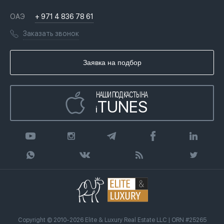
Недвижимость за криптовалюту в Дубае
История
Вопросы и ответы
ОАЭ
+ 971 4 836 78 61
Переезд в Дубай, ОАЭ
Лицензии
Книги
Заказать звонок
Гражданство ОАЭ
Почему мы
Инфографика
Купить недвижимость в кредит
Агентство недвижимости
Заявка на подбор
Статьи
Передать клиента
НАШИ ПОДКАСТЫ НА
TUNES
i
Copyright © 2010-2026 Elite & Luxury Real Estate LLC | ORN #25265