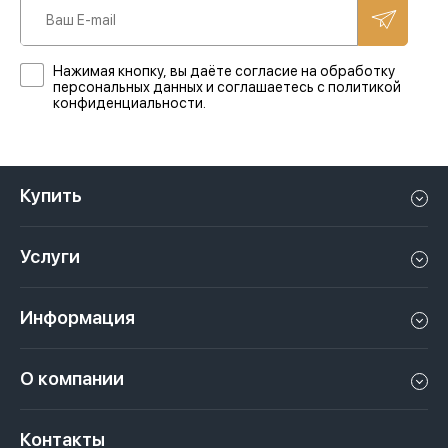
Нажимая кнопку, вы даёте согласие на обработку
персональных данных и соглашаетесь с политикой
конфиденциальности.
Купить
Квартиру в Дубае
Услуги
Дом в Дубае
Управление недвижимостью в Дубае, ОАЭ
Апартаменты в Дубае
Информация
Продать недвижимость в Дубае, ОАЭ
Лофт в Дубае
Видео
Сдать недвижимость в Дубае, ОАЭ
О компании
Пентхаус в Дубае
Подкасты
Инвестиции в Дубай, ОАЭ
Вакансии
Виллу в Дубае
Законы
Контакты