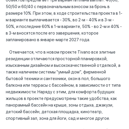
объектов предлагает три варианта плана выплат: 40/60,
50/50 и 60/40 с первоначальным взносом за бронь в
размере 10%. При этом, в ходе строительства проекта в 1-
м варианте выплачивается - 30%, во 2-м - 40% и в 3-м -
50%, и последние 60% в 1-м варианте, 50% - во 2-м и 40% -
в 3-м вносятся после его завершения, которое
запланировано в январе-марте 2027 года.
Отмечается, что в новом проекте Tivano все элитные
резиденции отличаются просторной планировкой,
изысканным дизайном и высококачественной отделкой, а
также наличием системы “умный дом”, фирменной
бытовой техники и сантехники, окон в пол, большого
балкона или террасы с бассейном, в зависимости от типа
недвижимости. Наряду с этим, для комфорта будущих
жильцов в проекте предусмотрены такие удобства, как
панорамный бассейн на крыше, зоны отдыха, джакузи,
детский бассейн, детская площадка, кинотеатр,
спортивный зал, зона для йоги, сад и многое другое.