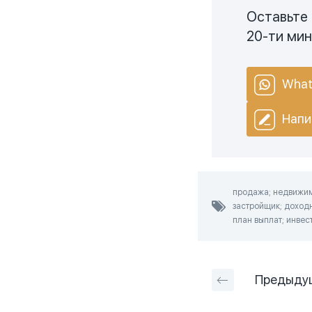
Оставьте 
20-ти ми
What
Напи
продажа; недвижимо
застройщик; доходн
план выплат; инвест
Предыду