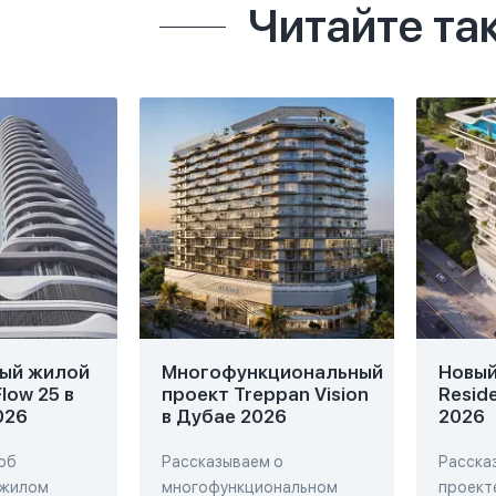
Читайте та
ый жилой
Многофункциональный
Новый 
low 25 в
проект Treppan Vision
Resid
026
в Дубае 2026
2026
об
Рассказываем о
Расска
 жилом
многофункциональном
проекте