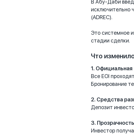
В Абу-Даби введе
исключительно 
(ADREC).
Это системное и
стадии сделки.
Что изменил
1. Официальная
Все EOI проходя
Бронирование те
2. Средства ра
Депозит инвесто
3. Прозрачност
Инвестор получа