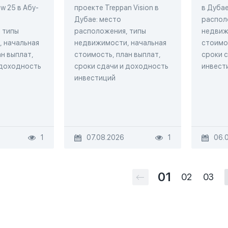
w 25 в Абу-
проекте Treppan Vision в
в Дубае
Дубае: место
распол
 типы
расположения, типы
недвиж
 начальная
недвижимости, начальная
стоимос
н выплат,
стоимость, план выплат,
сроки 
 доходность
сроки сдачи и доходность
инвест
инвестиций
1
07.08.2026
1
06.
01
02
03