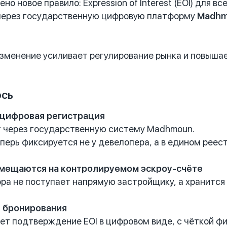
но новое правило: Expression of Interest (EOI) для в
через государственную цифровую платформу
Madhm
зменение усиливает регулирование рынка и повышае
ось
 цифровая регистрация
т через государственную систему Madhmoun.
перь фиксируется не у девелопера, а в едином реест
змещаются на контролируемом эскроу-счёте
ра не поступает напрямую застройщику, а хранится 
ь бронирования
ет подтверждение EOI в цифровом виде, с чёткой фи