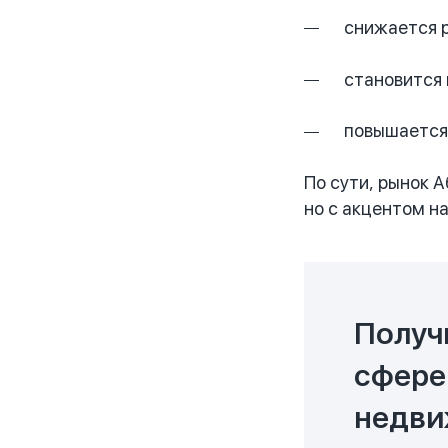
снижается 
становится 
повышается
По сути, рынок 
но с акцентом н
Получ
сфере
недви