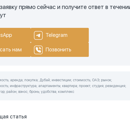
заявку прямо сейчас и получите ответ в течени
нут
sApp
Telegram
сать нам
Позвонить
сть; аренда; покупка; Дубай; инвестиции; стоимость; ОАЭ; рынок;
ость; инфраструктура; апартаменты; квартира; проект; студия; резиденция;
ор; район; взнос; бронь; удобства; комплекс
щая
статья