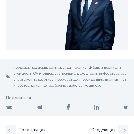
продажа; недвижимость; аренда; покупка; Дубай; инвестиции;
стоимость; ОАЭ; рынок; застройщик; доходность; инфраструктура;
апартаменты; квартира; проект; студия; резиденция; план выплат;
инвестор; район; взнос; бронь; удобства; комплекс
Поделиться
Предыдущая
Следующая