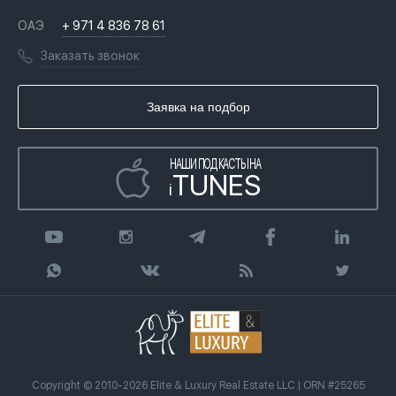
История
Вопросы и ответы
ОАЭ
+ 971 4 836 78 61
Переезд в Дубай, ОАЭ
Лицензии
Книги
Заказать звонок
Гражданство ОАЭ
Почему мы
Инфографика
Купить недвижимость в кредит
Агентство недвижимости
Заявка на подбор
Статьи
Передать клиента
НАШИ ПОДКАСТЫ НА
TUNES
i
Copyright © 2010-2026 Elite & Luxury Real Estate LLC | ORN #25265