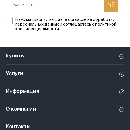
Нажимая кнопку, вы даёте согласие на обработку
персональных данных и соглашаетесь с политикой
конфиденциальности.
Купить
Квартиру в Дубае
Услуги
Дом в Дубае
Управление недвижимостью в Дубае, ОАЭ
Апартаменты в Дубае
Информация
Продать недвижимость в Дубае, ОАЭ
Лофт в Дубае
Видео
Сдать недвижимость в Дубае, ОАЭ
О компании
Пентхаус в Дубае
Подкасты
Инвестиции в Дубай, ОАЭ
Вакансии
Виллу в Дубае
Законы
Контакты
Недвижимость за криптовалюту в Дубае