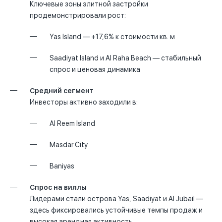
Ключевые зоны элитной застройки
продемонстрировали рост:
Yas Island — +17,6% к стоимости кв. м
Saadiyat Island и Al Raha Beach — стабильный
спрос и ценовая динамика
Средний сегмент
Инвесторы активно заходили в:
Al Reem Island
Masdar City
Baniyas
Спрос на виллы
Лидерами стали острова Yas, Saadiyat и Al Jubail —
здесь фиксировались устойчивые темпы продаж и
высокая арендная активность.