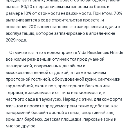
предлагает покупку жилых объектов по выгодному плану
выплат 80/20 с первоначальным взносом за бронь в
размере 10% от стоимости недвижимости. При этом, 70%
выплачиваются в ходе строительства проекта, и
последние 20% вносятся после его завершения и сдачи в
эксплуатацию, которое запланировано в апреле-июне
2029 года.
Отмечается, что в новом проекте Vida Residences Hillside
все жилые резиденции отличаются продуманной
планировкой, современным дизайном и
высококачественной отделкой, а также наличием
просторной гостиной, оборудованной кухни, сантехники,
гардеробной, окон в пол, просторного балкона или
террасы, в зависимости от типа недвижимости, и
частного сада в таунхаусах. Наряду с этим, для комфорта
жильцов в проекте предусмотрены такие удобства, как
панорамный бассейн с зоной отдыха, спортивный зал,
зоны для барбекю, детская площадка, парковые зоны и
многое другое.