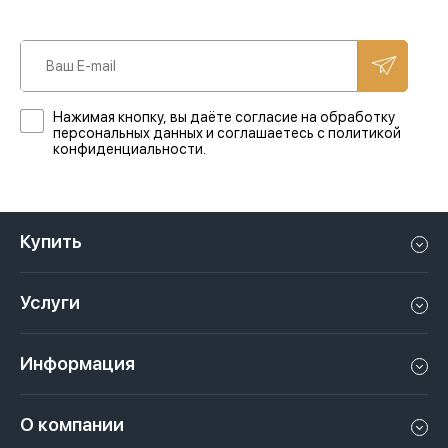
Нажимая кнопку, вы даёте согласие на обработку
персональных данных и соглашаетесь с политикой
конфиденциальности.
Купить
Квартиру в Дубае
Услуги
Дом в Дубае
Управление недвижимостью в Дубае, ОАЭ
Апартаменты в Дубае
Информация
Продать недвижимость в Дубае, ОАЭ
Лофт в Дубае
Видео
Сдать недвижимость в Дубае, ОАЭ
О компании
Пентхаус в Дубае
Подкасты