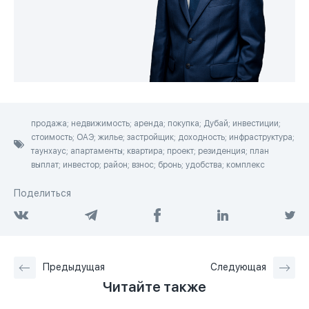
продажа; недвижимость; аренда; покупка; Дубай; инвестиции;
стоимость; ОАЭ; жилье; застройщик; доходность; инфраструктура;
таунхаус; апартаменты; квартира; проект; резиденция; план
выплат; инвестор; район; взнос; бронь; удобства; комплекс
Поделиться
Предыдущая
Следующая
Читайте также