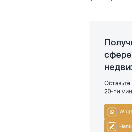
Получ
сфере
недви
Оставьте 
20-ти ми
What
Напи