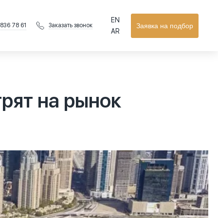
EN
 836 78 61
Заявка на подбор
Заказать звонок
AR
рят на рынок