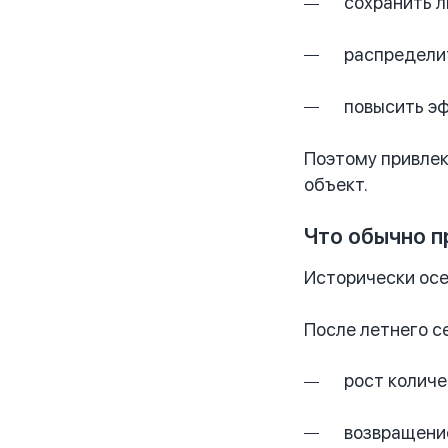
сохранить л
распредели
повысить э
Поэтому привлек
объект.
Что обычно 
Исторически осе
После летнего с
рост количе
возвращени