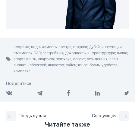
продажа; недвижимость; аренда; покупка; Дубай; инвестиции;
стоимость; ОАЭ; застройщик; доходность; инфраструктура; вилла;
апартаменты; квартира; пентхаус; проект; резиденция; план
выплат; небоскреб; инвестор; район; взнос; бронь; удобства;
комплекс
Поделиться
Предыдущая
Следующая
Читайте также