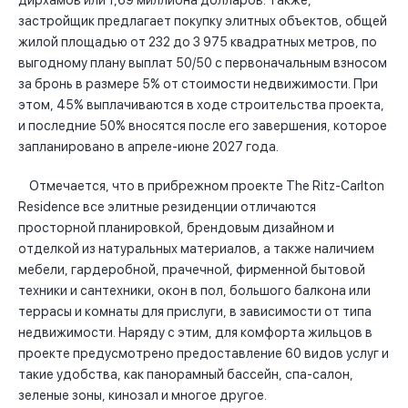
дирхамов или 1,69 миллиона долларов. Также,
застройщик предлагает покупку элитных объектов, общей
жилой площадью от 232 до 3 975 квадратных метров, по
выгодному плану выплат 50/50 с первоначальным взносом
за бронь в размере 5% от стоимости недвижимости. При
этом, 45% выплачиваются в ходе строительства проекта,
и последние 50% вносятся после его завершения, которое
запланировано в апреле-июне 2027 года.
Отмечается, что в прибрежном проекте The Ritz-Carlton
Residence все элитные резиденции отличаются
просторной планировкой, брендовым дизайном и
отделкой из натуральных материалов, а также наличием
мебели, гардеробной, прачечной, фирменной бытовой
техники и сантехники, окон в пол, большого балкона или
террасы и комнаты для прислуги, в зависимости от типа
недвижимости. Наряду с этим, для комфорта жильцов в
проекте предусмотрено предоставление 60 видов услуг и
такие удобства, как панорамный бассейн, спа-салон,
зеленые зоны, кинозал и многое другое.