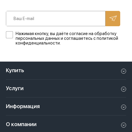
Нажимая кнопку, вы даёте согласие на обработку
персональных данных и соглашаетесь с политикой
конфиденциальности.
Купить
Квартиру в Дубае
Услуги
Дом в Дубае
Управление недвижимостью в Дубае, ОАЭ
Апартаменты в Дубае
Информация
Продать недвижимость в Дубае, ОАЭ
Лофт в Дубае
Видео
Сдать недвижимость в Дубае, ОАЭ
О компании
Пентхаус в Дубае
Подкасты