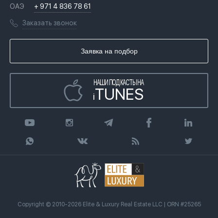
Вопросы и ответы
ОАЭ
+ 971 4 836 78 61
Переезд в Дубай, ОАЭ
Лицензии
Книги
Заказать звонок
Гражданство ОАЭ
Почему мы
Инфографика
Купить недвижимость в кредит
Агентство недвижимости
Заявка на подбор
Статьи
Передать клиента
НАШИ ПОДКАСТЫ НА
TUNES
i
Copyright © 2010-2026 Elite & Luxury Real Estate LLC | ORN #25265