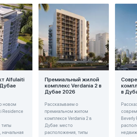
 Alfulaiti
Премиальный жилой
Совр
 Дубае
комплекс Verdania 2 в
компл
Дубае 2026
в Дуб
о новом
Рассказываем о
Расска
ti Residence
премиальном жилом
соврем
комплексе Verdania 2 в
Beverly
 типы
Дубае: место
распол
 начальная
расположения, типы
недвиж