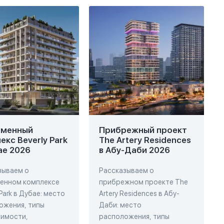
еменный
Прибрежный проект
екс Beverly Park
The Artery Residences
ае 2026
в Абу-Даби 2026
зываем о
Рассказываем о
енном комплексе
прибрежном проекте The
 Park в Дубае: место
Artery Residences в Абу-
ожения, типы
Даби: место
имости,
расположения, типы