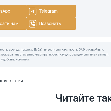
sApp
Telegram
сать нам
Позвонить
сть; аренда; покупка; Дубай; инвестиции; стоимость; ОАЭ; застройщик;
труктура; апартаменты; квартира; проект; студия; резиденция; план выплат;
; удобства; комплекс
щая
статья
Читайте та