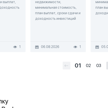
н выплат,
недвижимости,
минима
 доходность
минимальная стоимость,
план вы
план выплат, сроки сдачи и
доходн
доходность инвестиций
1
06.08.2026
1
05.
01
02
03
лку