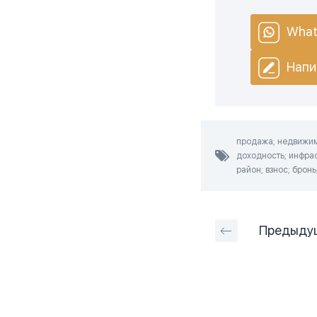
What
Напи
продажа; недвижимо
доходность; инфрас
район; взнос; бронь
Предыду