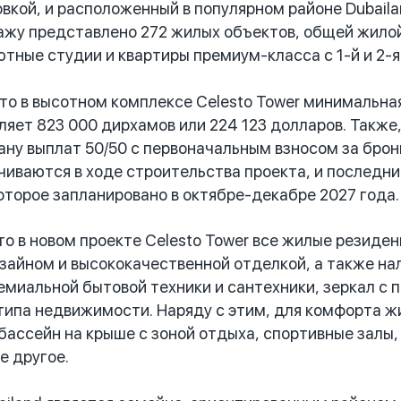
вкой, и расположенный в популярном районе Dubail
ажу представлено 272 жилых объектов, общей жилой
ютные студии и квартиры премиум-класса с 1-й и 2-я
 в высотном комплексе Celesto Tower минимальная
ляет 823 000 дирхамов или 224 123 долларов. Также
ану выплат 50/50 с первоначальным взносом за бро
чиваются в ходе строительства проекта, и последни
оторое запланировано в октябре-декабре 2027 года.
 в новом проекте Celesto Tower все жилые резиде
айном и высококачественной отделкой, а также на
миальной бытовой техники и сантехники, зеркал с по
типа недвижимости. Наряду с этим, для комфорта ж
бассейн на крыше с зоной отдыха, спортивные залы, 
е другое.