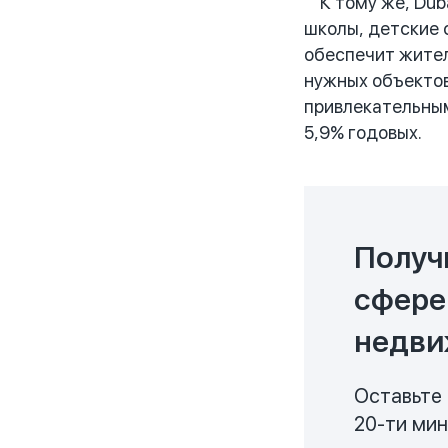
К тому же, Duba
школы, детские 
обеспечит жител
нужных объектов
привлекательным
5,9% годовых.
Получ
сфере
недви
Оставьте 
20-ти ми