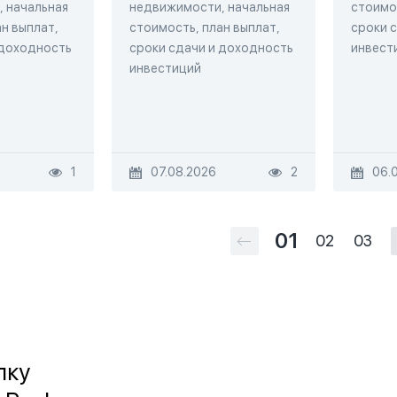
 начальная
недвижимости, начальная
стоимос
н выплат,
стоимость, план выплат,
сроки 
 доходность
сроки сдачи и доходность
инвест
инвестиций
1
07.08.2026
2
06.
01
02
03
лку