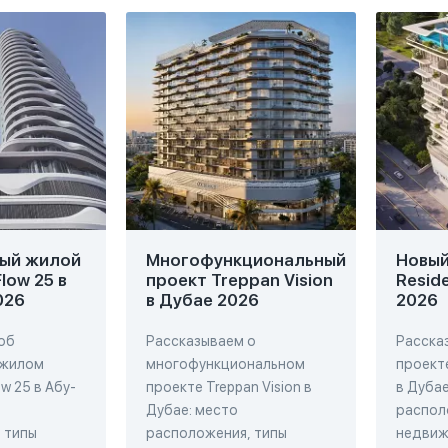
ый жилой
Многофункциональный
Новый 
low 25 в
проект Treppan Vision
Resid
026
в Дубае 2026
2026
об
Рассказываем о
Расска
 жилом
многофункциональном
проекте
w 25 в Абу-
проекте Treppan Vision в
в Дубае
Дубае: место
распол
 типы
расположения, типы
недвиж