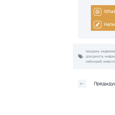
What
Напи
продажа; недвижимо
доходность; инфрас
небоскреб; инвесто
Предыду