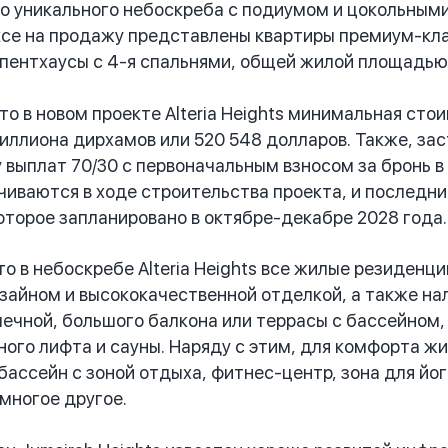
о уникального небоскреба с подиумом и цокольными
се на продажу представлены квартиры премиум-класс
ентхаусы с 4-я спальнями, общей жилой площадью 
 в новом проекте Alteria Heights минимальная сто
миллиона дирхамов или 520 548 долларов. Также, за
 выплат 70/30 с первоначальным взносом за бронь 
чиваются в ходе строительства проекта, и последни
оторое запланировано в октябре-декабре 2028 года.
 в небоскребе Alteria Heights все жилые резиденц
айном и высококачественной отделкой, а также на
чечной, большого балкона или террасы с бассейном,
ного лифта и сауны. Наряду с этим, для комфорта ж
бассейн с зоной отдыха, фитнес-центр, зона для йог
 многое другое.