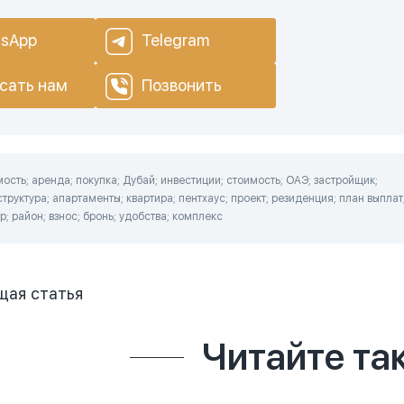
sApp
Telegram
сать нам
Позвонить
сть; аренда; покупка; Дубай; инвестиции; стоимость; ОАЭ; застройщик;
труктура; апартаменты; квартира; пентхаус; проект; резиденция; план выплат
р; район; взнос; бронь; удобства; комплекс
щая
статья
Читайте та