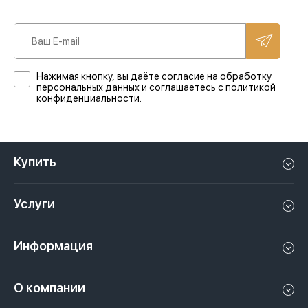
Нажимая кнопку, вы даёте согласие на обработку
персональных данных и соглашаетесь с политикой
конфиденциальности.
Купить
Квартиру в Дубае
Услуги
Дом в Дубае
Управление недвижимостью в Дубае, ОАЭ
Апартаменты в Дубае
Информация
Продать недвижимость в Дубае, ОАЭ
Лофт в Дубае
Видео
Сдать недвижимость в Дубае, ОАЭ
О компании
Пентхаус в Дубае
Подкасты