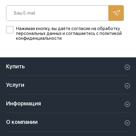
Нажимая кнопку, вы даёте согласие на обработку
персональных данных и соглашаетесь с политикой
конфиденциальности.
Купить
Квартиру в Дубае
Услуги
Дом в Дубае
Управление недвижимостью в Дубае, ОАЭ
Апартаменты в Дубае
Информация
Продать недвижимость в Дубае, ОАЭ
Лофт в Дубае
Видео
Сдать недвижимость в Дубае, ОАЭ
О компании
Пентхаус в Дубае
Подкасты
Инвестиции в Дубай, ОАЭ
Вакансии