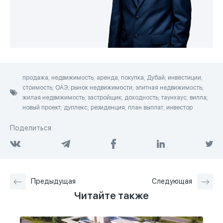
продажа; недвижимость; аренда; покупка; Дубай; инвестиции;
стоимость; ОАЭ; рынок недвижимости; элитная недвижимость;
жилая недвижимость; застройщик; доходность; таунхаус; вилла;
новый проект; дуплекс; резиденция; план выплат; инвестор
Поделиться
Предыдущая
Следующая
Читайте также