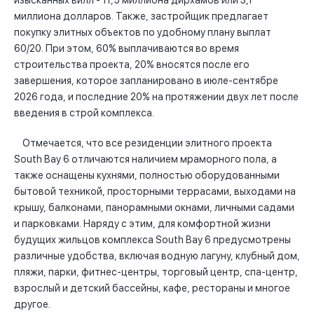
изысканных вилл - 11,5 миллиона дирхамов или 3,1
миллиона долларов. Также, застройщик предлагает
покупку элитных объектов по удобному плану выплат
60/20. При этом, 60% выплачиваются во время
строительства проекта, 20% вносятся после его
завершения, которое запланировано в июле-сентябре
2026 года, и последние 20% на протяжении двух лет после
введения в строй комплекса.
Отмечается, что все резиденции элитного проекта
South Bay 6 отличаются наличием мраморного пола, а
также оснащены кухнями, полностью оборудованными
бытовой техникой, просторными террасами, выходами на
крышу, балконами, панорамными окнами, личными садами
и парковками. Наряду с этим, для комфортной жизни
будущих жильцов комплекса South Bay 6 предусмотрены
различные удобства, включая водную лагуну, клубный дом,
пляжи, парки, фитнес-центры, торговый центр, спа-центр,
взрослый и детский бассейны, кафе, рестораны и многое
другое.