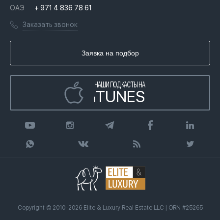
Вопросы и ответы
ОАЭ
+ 971 4 836 78 61
Переезд в Дубай, ОАЭ
Лицензии
Книги
Заказать звонок
Гражданство ОАЭ
Почему мы
Инфографика
Купить недвижимость в кредит
Агентство недвижимости
Заявка на подбор
Статьи
Передать клиента
НАШИ ПОДКАСТЫ НА
TUNES
i
Copyright © 2010-2026 Elite & Luxury Real Estate LLC | ORN #25265