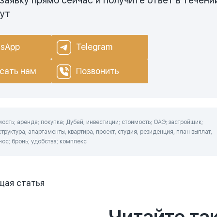
нут
sApp
Telegram
сать нам
Позвонить
сть; аренда; покупка; Дубай; инвестиции; стоимость; ОАЭ; застройщик;
труктура; апартаменты; квартира; проект; студия; резиденция; план выплат;
нос; бронь; удобства; комплекс
щая
статья
Читайте та