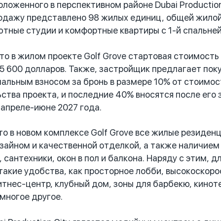
положенного в перспективном районе Dubai Productio
одажу представлено 98 жилых единиц, общей жилой 
ютные студии и комфортные квартиры с 1-й спальней
 в жилом проекте Golf Grove стартовая стоимость 
5 600 долларов. Также, застройщик предлагает пок
чальным взносом за бронь в размере 10% от стоимо
ьства проекта, и последние 40% вносятся после его 
 апреле-июне 2027 года.
 в новом комплексе Golf Grove все жилые резиден
айном и качественной отделкой, а также наличием
, сантехники, окон в пол и балкона. Наряду с этим,
акие удобства, как просторное лобби, высокоскоро
тнес-центр, клубный дом, зоны для барбекю, кинотеа
 многое другое.