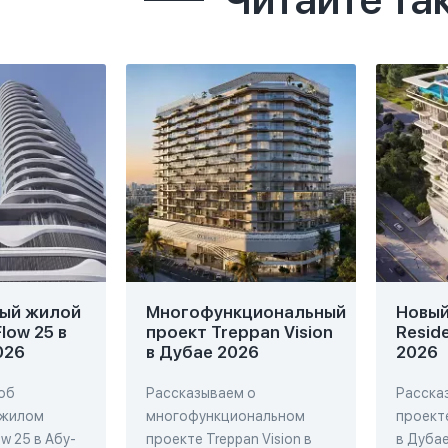
ый жилой
Многофункциональный
Новый 
low 25 в
проект Treppan Vision
Resid
026
в Дубае 2026
2026
об
Рассказываем о
Расска
 жилом
многофункциональном
проекте
w 25 в Абу-
проекте Treppan Vision в
в Дубае