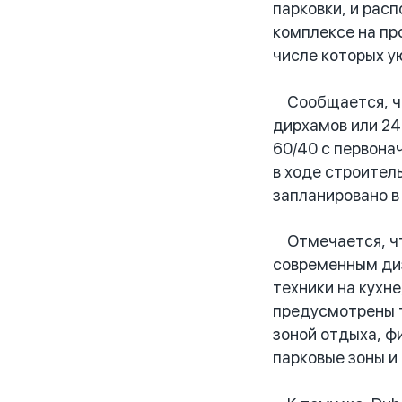
парковки, и рас
комплексе на пр
числе которых у
Сообщается, что
дирхамов или 24
60/40 с первона
в ходе строител
запланировано в
Отмечается, что
современным диз
техники на кухне
предусмотрены т
зоной отдыха, фи
парковые зоны и