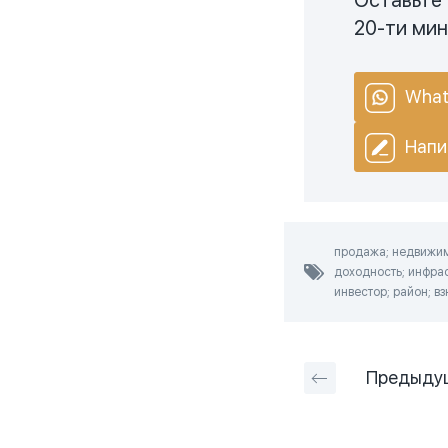
20-ти ми
What
Напи
продажа; недвижимо
доходность; инфрас
инвестор; район; вз
Предыду