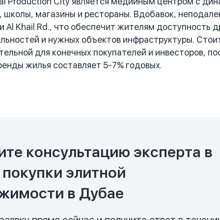
i Production City является медийным центром с ди
, школы, магазины и рестораны. Вдобавок, неподал
 и Al Khail Rd., что обеспечит жителям доступность 
ьностей и нужных объектов инфраструктуры. Стоит
ельной для конечных покупателей и инвесторов, пос
ренды жилья составляет 5-7% годовых.
ите консультацию эксперта в
 покупки элитной
жимости в Дубае
заявку прямо сейчас и получите ответ в течени