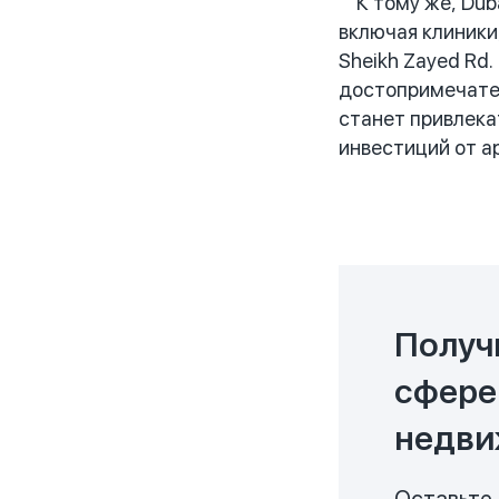
К тому же, Duba
включая клиники
Sheikh Zayed Rd.
достопримечател
станет привлекат
инвестиций от а
Получ
сфере
недви
Оставьте 