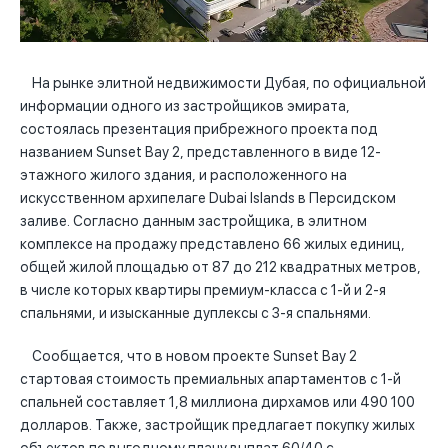
На рынке элитной недвижимости Дубая, по официальной
информации одного из застройщиков эмирата,
состоялась презентация прибрежного проекта под
названием Sunset Bay 2, представленного в виде 12-
этажного жилого здания, и расположенного на
искусственном архипелаге Dubai Islands в Персидском
заливе. Согласно данным застройщика, в элитном
комплексе на продажу представлено 66 жилых единиц,
общей жилой площадью от 87 до 212 квадратных метров,
в числе которых квартиры премиум-класса с 1-й и 2-я
спальнями, и изысканные дуплексы с 3-я спальнями.
Сообщается, что в новом проекте Sunset Bay 2
стартовая стоимость премиальных апартаментов с 1-й
спальней составляет 1,8 миллиона дирхамов или 490 100
долларов. Также, застройщик предлагает покупку жилых