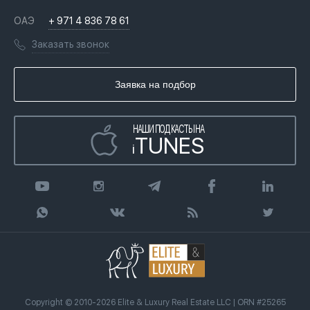
История
Вопросы и ответы
ОАЭ
+ 971 4 836 78 61
Переезд в Дубай, ОАЭ
Лицензии
Книги
Заказать звонок
Гражданство ОАЭ
Почему мы
Инфографика
Купить недвижимость в кредит
Агентство недвижимости
Заявка на подбор
Статьи
Передать клиента
НАШИ ПОДКАСТЫ НА
TUNES
i
Copyright © 2010-2026 Elite & Luxury Real Estate LLC | ORN #25265