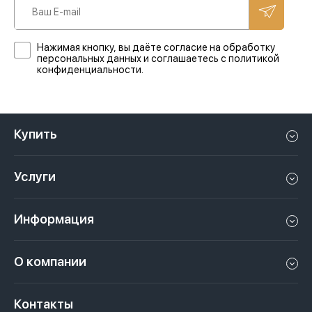
Нажимая кнопку, вы даёте согласие на обработку
персональных данных и соглашаетесь с политикой
конфиденциальности.
Купить
Квартиру в Дубае
Услуги
Дом в Дубае
Управление недвижимостью в Дубае, ОАЭ
Апартаменты в Дубае
Информация
Продать недвижимость в Дубае, ОАЭ
Лофт в Дубае
Видео
Сдать недвижимость в Дубае, ОАЭ
О компании
Пентхаус в Дубае
Подкасты
Инвестиции в Дубай, ОАЭ
Вакансии
Виллу в Дубае
Законы
Контакты
Недвижимость за криптовалюту в Дубае