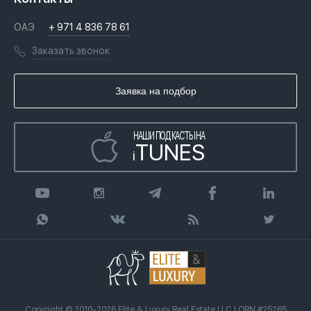
Недвижимость за криптовалюту в Дубае
История
Вопросы и ответы
ОАЭ
+ 971 4 836 78 61
Переезд в Дубай, ОАЭ
Лицензии
Книги
Заказать звонок
Гражданство ОАЭ
Почему мы
Инфографика
Купить недвижимость в кредит
Агентство недвижимости
Заявка на подбор
Статьи
Передать клиента
НАШИ ПОДКАСТЫ НА
TUNES
i
Copyright © 2010-2026 Elite & Luxury Real Estate LLC | ORN #25265