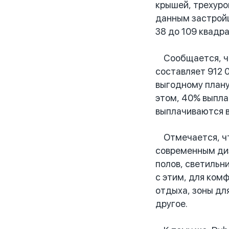
крышей, трехуро
данным застройщ
38 до 109 квадр
Сообщается, что
составляет 912 
выгодному плану
этом, 40% выпла
выплачиваются в
Отмечается, что
современным диз
полов, светильн
с этим, для ком
отдыха, зоны дл
другое.