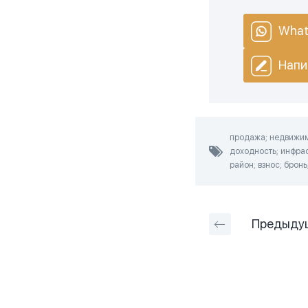
What
Напи
продажа; недвижимо
доходность; инфрас
район; взнос; бронь
Предыду