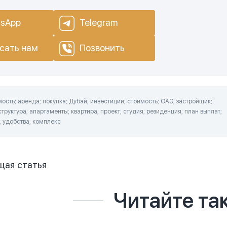
sApp
Telegram
сать нам
Позвонить
сть; аренда; покупка; Дубай; инвестиции; стоимость; ОАЭ; застройщик;
труктура; апартаменты; квартира; проект; студия; резиденция; план выплат;
; удобства; комплекс
щая
статья
Читайте та