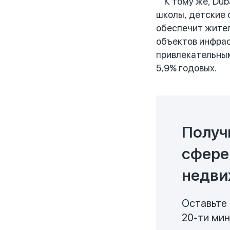
К тому же, Duba
школы, детские 
обеспечит жител
объектов инфрас
привлекательным
5,9% годовых.
Получ
сфере
недви
Оставьте 
20-ти ми