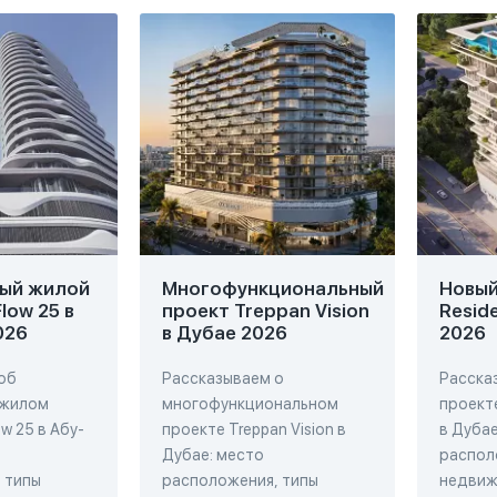
ый жилой
Многофункциональный
Новый 
low 25 в
проект Treppan Vision
Resid
026
в Дубае 2026
2026
об
Рассказываем о
Расска
 жилом
многофункциональном
проекте
w 25 в Абу-
проекте Treppan Vision в
в Дубае
Дубае: место
распол
 типы
расположения, типы
недвиж