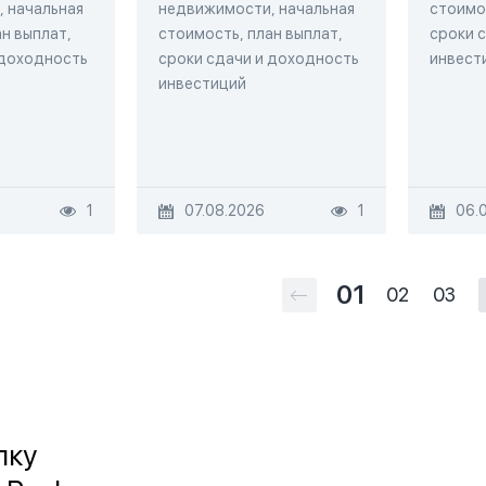
 начальная
недвижимости, начальная
стоимос
н выплат,
стоимость, план выплат,
сроки 
 доходность
сроки сдачи и доходность
инвест
инвестиций
1
07.08.2026
1
06.
01
02
03
лку