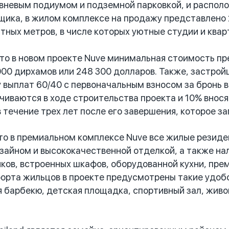
вневым подиумом и подземной парковкой, и располо
ика, в жилом комплексе на продажу представлено
атных метров, в числе которых уютные студии и квар
 в новом проекте Nuve минимальная стоимость пре
000 дирхамов или 248 300 долларов. Также, застрой
 выплат 60/40 с первоначальным взносом за бронь 
чиваются в ходе строительства проекта и 10% внося
 течение трех лет после его завершения, которое з
 в премиальном комплексе Nuve все жилые резиде
айном и высококачественной отделкой, а также на
иков, встроенных шкафов, оборудованной кухни, прем
форта жильцов в проекте предусмотрены такие удобс
я барбекю, детская площадка, спортивный зал, жив