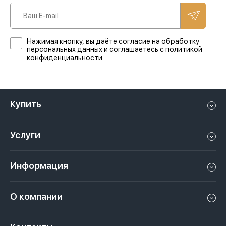
Нажимая кнопку, вы даёте согласие на обработку
персональных данных и соглашаетесь с политикой
конфиденциальности.
Купить
Квартиру в Дубае
Услуги
Дом в Дубае
Управление недвижимостью в Дубае, ОАЭ
Апартаменты в Дубае
Информация
Продать недвижимость в Дубае, ОАЭ
Лофт в Дубае
Видео
Сдать недвижимость в Дубае, ОАЭ
О компании
Пентхаус в Дубае
Подкасты
Инвестиции в Дубай, ОАЭ
Вакансии
Виллу в Дубае
Законы