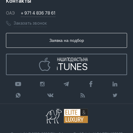
Контакты
Недвижимость за криптовалюту в Дубае
История
Вопросы и ответы
ОАЭ
+ 971 4 836 78 61
Переезд в Дубай, ОАЭ
Лицензии
Книги
Заказать звонок
Гражданство ОАЭ
Почему мы
Инфографика
Купить недвижимость в кредит
Агентство недвижимости
Заявка на подбор
Статьи
Передать клиента
НАШИ ПОДКАСТЫ НА
TUNES
i