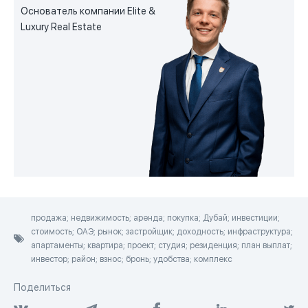
Основатель компании Elite &
Luxury Real Estate
продажа; недвижимость; аренда; покупка; Дубай; инвестиции;
стоимость; ОАЭ; рынок; застройщик; доходность; инфраструктура;
апартаменты; квартира; проект; студия; резиденция; план выплат;
инвестор; район; взнос; бронь; удобства; комплекс
Поделиться