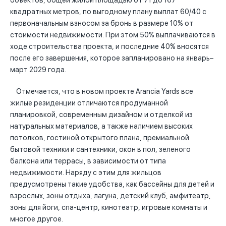
объектов, общей жилой площадью от 71 до 167
квадратных метров, по выгодному плану выплат 60/40 с
первоначальным взносом за бронь в размере 10% от
стоимости недвижимости. При этом 50% выплачиваются в
ходе строительства проекта, и последние 40% вносятся
после его завершения, которое запланировано на январь–
март 2029 года.
Отмечается, что в новом проекте Arancia Yards все
жилые резиденции отличаются продуманной
планировкой, современным дизайном и отделкой из
натуральных материалов, а также наличием высоких
потолков, гостиной открытого плана, премиальной
бытовой техники и сантехники, окон в пол, зеленого
балкона или террасы, в зависимости от типа
недвижимости. Наряду с этим для жильцов
предусмотрены такие удобства, как бассейны для детей и
взрослых, зоны отдыха, лагуна, детский клуб, амфитеатр,
зоны для йоги, спа-центр, кинотеатр, игровые комнаты и
многое другое.