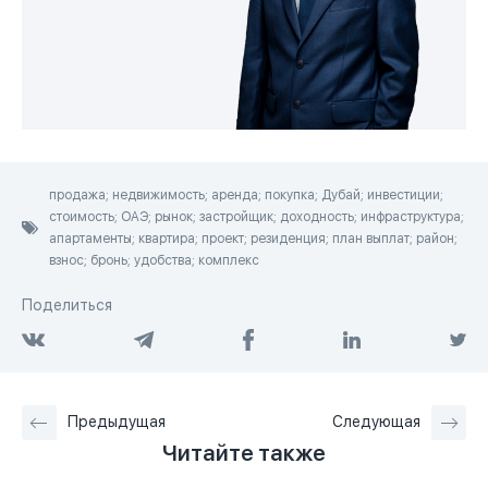
продажа; недвижимость; аренда; покупка; Дубай; инвестиции;
стоимость; ОАЭ; рынок; застройщик; доходность; инфраструктура;
апартаменты; квартира; проект; резиденция; план выплат; район;
взнос; бронь; удобства; комплекс
Поделиться
Предыдущая
Следующая
Читайте также