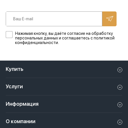
Нажимая кнопку, вы даёте согласие на обработку
персональных данных и соглашаетесь с политикой
конфиденциальности.
Купить
Квартиру в Дубае
Услуги
Дом в Дубае
Управление недвижимостью в Дубае, ОАЭ
Апартаменты в Дубае
Информация
Продать недвижимость в Дубае, ОАЭ
Лофт в Дубае
Видео
Сдать недвижимость в Дубае, ОАЭ
О компании
Пентхаус в Дубае
Подкасты