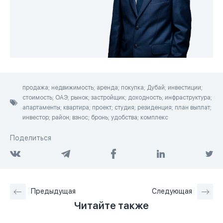
продажа; недвижимость; аренда; покупка; Дубай; инвестиции;
стоимость; ОАЭ; рынок; застройщик; доходность; инфраструктура;
апартаменты; квартира; проект; студия; резиденция; план выплат;
инвестор; район; взнос; бронь; удобства; комплекс
Поделиться
Предыдущая
Следующая
Читайте также