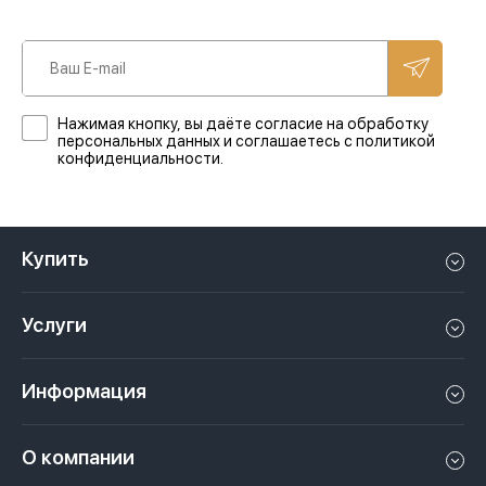
Нажимая кнопку, вы даёте согласие на обработку
персональных данных и соглашаетесь с политикой
конфиденциальности.
Купить
Квартиру в Дубае
Услуги
Дом в Дубае
Управление недвижимостью в Дубае, ОАЭ
Апартаменты в Дубае
Информация
Продать недвижимость в Дубае, ОАЭ
Лофт в Дубае
Видео
Сдать недвижимость в Дубае, ОАЭ
О компании
Пентхаус в Дубае
Подкасты