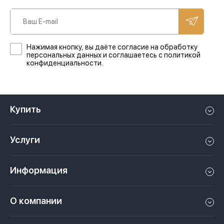
Нажимая кнопку, вы даёте согласие на обработку
персональных данных и соглашаетесь с политикой
конфиденциальности.
Купить
Квартиру в Дубае
Услуги
Дом в Дубае
Управление недвижимостью в Дубае, ОАЭ
Апартаменты в Дубае
Информация
Продать недвижимость в Дубае, ОАЭ
Лофт в Дубае
Видео
Сдать недвижимость в Дубае, ОАЭ
О компании
Пентхаус в Дубае
Подкасты
Инвестиции в Дубай, ОАЭ
Вакансии