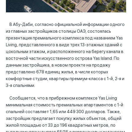
В Абу-Даби, согласно официальной информации одного
из главных застройщиков столицы ОАЭ, состоялась
презентация премиального комплекса под названием Yas
Living, представленного в виде трех 13-этажных зданий с
цокольным этажом, и расположенного на берегу канала в
восточной части искусственного острова Yas Island. По
данным застройщика, в новом проекте на продажу
представлено 678 единиц жилья, в числе которых
комфортные студии, квартиры премиум-класса с 1-й, 2-я и
3-я спальнями.
Сообщается, что в прибрежном комплексе Yas Living
минимальная стоимость премиальных апартаментов с 1-й
спальней составляет 1,65 или 449 300 долларов. Также,
застройщик предлагает покупку жилых объектов, общей
жилой площадью от 33 до 196 квадратных метров, по