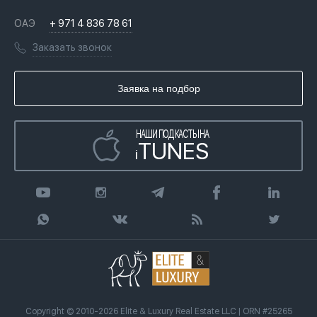
Недвижимость за криптовалюту в Дубае
История
Вопросы и ответы
ОАЭ
+ 971 4 836 78 61
Переезд в Дубай, ОАЭ
Лицензии
Книги
Заказать звонок
Гражданство ОАЭ
Почему мы
Инфографика
Купить недвижимость в кредит
Агентство недвижимости
Заявка на подбор
Статьи
Передать клиента
НАШИ ПОДКАСТЫ НА
TUNES
i
Copyright © 2010-2026 Elite & Luxury Real Estate LLC | ORN #25265