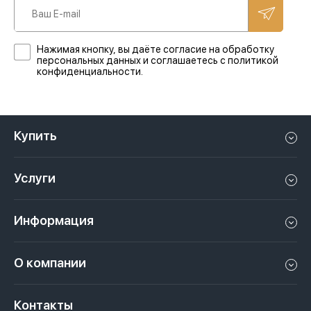
Нажимая кнопку, вы даёте согласие на обработку
персональных данных и соглашаетесь с политикой
конфиденциальности.
Купить
Квартиру в Дубае
Услуги
Дом в Дубае
Управление недвижимостью в Дубае, ОАЭ
Апартаменты в Дубае
Информация
Продать недвижимость в Дубае, ОАЭ
Лофт в Дубае
Видео
Сдать недвижимость в Дубае, ОАЭ
О компании
Пентхаус в Дубае
Подкасты
Инвестиции в Дубай, ОАЭ
Вакансии
Виллу в Дубае
Законы
Контакты