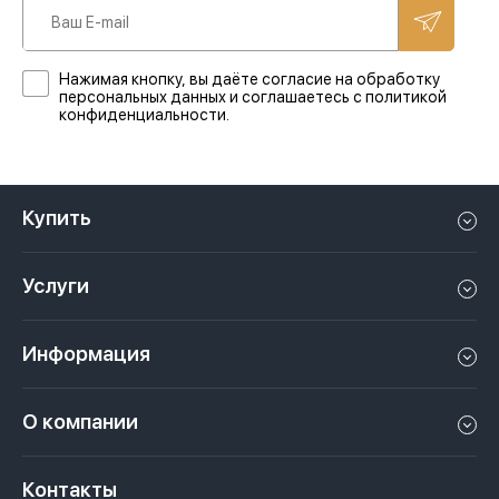
Нажимая кнопку, вы даёте согласие на обработку
персональных данных и соглашаетесь с политикой
конфиденциальности.
Купить
Квартиру в Дубае
Услуги
Дом в Дубае
Управление недвижимостью в Дубае, ОАЭ
Апартаменты в Дубае
Информация
Продать недвижимость в Дубае, ОАЭ
Лофт в Дубае
Видео
Сдать недвижимость в Дубае, ОАЭ
О компании
Пентхаус в Дубае
Подкасты
Инвестиции в Дубай, ОАЭ
Вакансии
Виллу в Дубае
Законы
Контакты