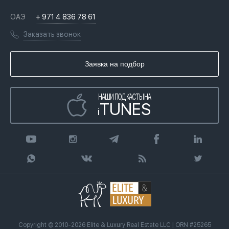
Недвижимость за криптовалюту в Дубае
История
Вопросы и ответы
ОАЭ
+ 971 4 836 78 61
Переезд в Дубай, ОАЭ
Лицензии
Книги
Заказать звонок
Гражданство ОАЭ
Почему мы
Инфографика
Купить недвижимость в кредит
Агентство недвижимости
Заявка на подбор
Статьи
Передать клиента
НАШИ ПОДКАСТЫ НА
TUNES
i
Copyright © 2010-2026 Elite & Luxury Real Estate LLC | ORN #25265