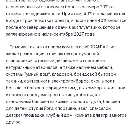
объектов по выгодному плану выплат 60/40 с
первоначальным взносом за бронь в размере 20% от
стоимости недвижимости. При этом, 40% выплачиваются
в ходе строительства проекта, и последние 40% вносятся
после его завершения и сдачи в эксплуатацию, которое
запланировано в июле-сентябре 2027 года.
Отмечается, что в новом комплексе VERDAN1A 3 все
жилые резиденции отличаются продуманной
планировкой, стильным дизайном и отделкой из
натуральных материалов, а также наличием мебели,
системы “умный дом”, кладовой, брендовой бытовой
техники, сантехники и электроприборов, окон в пол и
большого балкона. Наряду с этим, для комфорта жильцов
в проекте предусмотрены такие удобства, как
панорамный бассейн на крыше с зоной отдыха, бассейн
для детей, студия йоги, спортивный зал, спа-салон,
детская площадка, клубный дом, комната для игр и многое
другое.