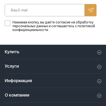
Нажимая кнопку, вы даёте согласие на обработку
персональных данных и соглашаетесь с политикой
конфиденциальности.
Купить
Квартиру в Дубае
Услуги
Дом в Дубае
Управление недвижимостью в Дубае, ОАЭ
Апартаменты в Дубае
Информация
Продать недвижимость в Дубае, ОАЭ
Лофт в Дубае
Видео
Сдать недвижимость в Дубае, ОАЭ
О компании
Пентхаус в Дубае
Подкасты
Инвестиции в Дубай, ОАЭ
Вакансии