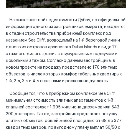
На рынке элитной недвижимости Дубая, по официальной
информации одного из застройщиков эмирата, находится
в стадии строительства прибрежный комплекс под
названием Sea Cliff, возводимый на 1-й береговой линии
одного из островов архипелага Dubai Islands в виде 17-
этажного жилого здания с двухуровневым подиумом и
цокольным этажом. Согласно данным застройщика, в
новом проекте на продажу представлено 170 элитных
объектов, в числе которых комфортабельные квартиры с
1-й, 2-я, 3-я и 4-я спальнями и роскошные дуплексы.
Сообщается, что в прибрежном комплексе Sea Cliff
минимальная стоимость элитных апартаментов с 1-й
спальней составляет 1,995 миллиона дирхамов или 543
200 долларов. Также, застройщик предлагает покупку
элитных объектов, общей жилой площадью от 68 до 377
квадратных метров, по выгодному плану выплат 50/50 с