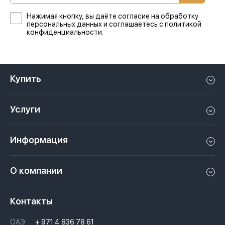
Нажимая кнопку, вы даёте согласие на обработку
персональных данных и соглашаетесь с политикой
конфиденциальности.
Купить
Квартиру в Дубае
Услуги
Дом в Дубае
Управление недвижимостью в Дубае, ОАЭ
Апартаменты в Дубае
Информация
Продать недвижимость в Дубае, ОАЭ
Лофт в Дубае
Видео
Сдать недвижимость в Дубае, ОАЭ
О компании
Пентхаус в Дубае
Подкасты
Инвестиции в Дубай, ОАЭ
Вакансии
Виллу в Дубае
Законы
Контакты
Недвижимость за криптовалюту в Дубае
История
Вопросы и ответы
ОАЭ
+ 971 4 836 78 61