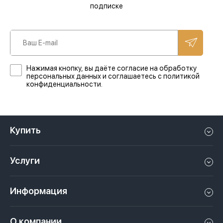
подписке
Нажимая кнопку, вы даёте согласие на обработку
персональных данных и соглашаетесь с политикой
конфиденциальности.
Купить
Квартиру в Дубае
Услуги
Дом в Дубае
Управление недвижимостью в Дубае, ОАЭ
Апартаменты в Дубае
Информация
Продать недвижимость в Дубае, ОАЭ
Лофт в Дубае
Видео
Сдать недвижимость в Дубае, ОАЭ
О компании