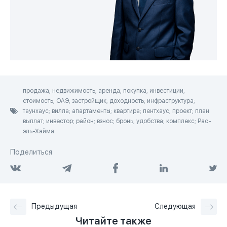
продажа; недвижимость; аренда; покупка; инвестиции;
стоимость; ОАЭ; застройщик; доходность; инфраструктура;
таунхаус; вилла; апартаменты; квартира; пентхаус; проект; план
выплат; инвестор; район; взнос; бронь; удобства; комплекс; Рас-
эль-Хайма
Поделиться
Предыдущая
Следующая
Читайте также