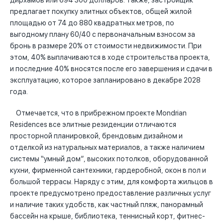
дирхамов или 694 300 долларов. Также, застройщик
предлагает покупку элитных объектов, общей жилой
площадью от 74 до 880 квадратных метров, по
выгодному плану 60/40 с первоначальным взносом за
бронь в размере 20% от стоимости недвижимости. При
этом, 40% выплачиваются в ходе строительства проекта,
и последние 40% вносятся после его завершения и сдачи в
эксплуатацию, которое запланировано в декабре 2028
года.
Отмечается, что в прибрежном проекте Mondrian
Residences все элитные резиденции отличаются
просторной планировкой, брендовым дизайном и
отделкой из натуральных материалов, а также наличием
системы “умный дом”, высоких потолков, оборудованной
кухни, фирменной сантехники, гардеробной, окон в пол и
большой террасы. Наряду с этим, для комфорта жильцов в
проекте предусмотрено предоставление различных услуг
и наличие таких удобств, как частный пляж, панорамный
бассейн на крыше, библиотека, теннисный корт, фитнес-