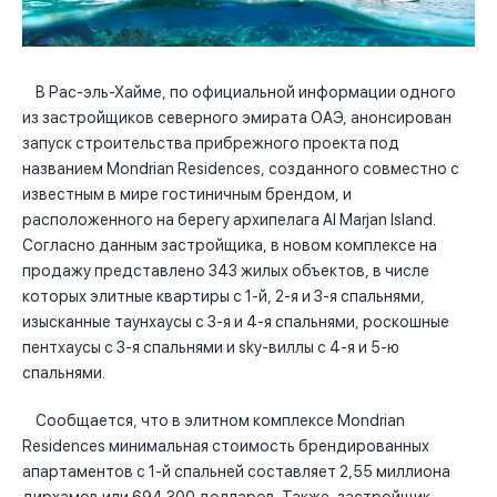
В Рас-эль-Хайме, по официальной информации одного
из застройщиков северного эмирата ОАЭ, анонсирован
запуск строительства прибрежного проекта под
названием Mondrian Residences, созданного совместно с
известным в мире гостиничным брендом, и
расположенного на берегу архипелага Al Marjan Island.
Согласно данным застройщика, в новом комплексе на
продажу представлено 343 жилых объектов, в числе
которых элитные квартиры с 1-й, 2-я и 3-я спальнями,
изысканные таунхаусы с 3-я и 4-я спальнями, роскошные
пентхаусы с 3-я спальнями и sky-виллы с 4-я и 5-ю
спальнями.
Сообщается, что в элитном комплексе Mondrian
Residences минимальная стоимость брендированных
апартаментов с 1-й спальней составляет 2,55 миллиона