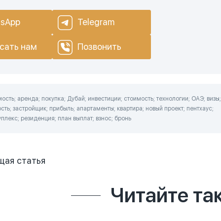
sApp
Telegram
сать нам
Позвонить
сть; аренда; покупка; Дубай; инвестиции; стоимость; технологии; ОАЭ; визы;
ть; застройщик; прибыль; апартаменты; квартира; новый проект; пентхаус;
плекс; резиденция; план выплат; взнос; бронь
щая
статья
Читайте та