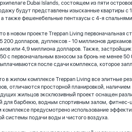
рхипелаге Dubai Islands, состоящем из пяти остров
одажу будут представлены изысканные квартиры с 1-
, а также фешенебельные пентхаусы с 4-я спальнями
 в новом проекте Treppan Living первоначальная с
5 200 долларов, дуплексов - 10 миллионов дирхамов 
мов или 4,9 миллиона долларов. Также, застройщик
/50 с первоначальным взносом за бронь не менее 50 
ыплачиваются после сдачи комплекса, которое запл
 в жилом комплексе Treppan Living все элитные ре
ов, отличаются просторной планировкой, наличием о
удущих жильцов эксклюзивный проект оснащен разл
й для барбекю, водным спортивным залом, фитнес-ц
м комплексе предусмотрено использование эффекти
й системы подачи воды и чистого воздуха.