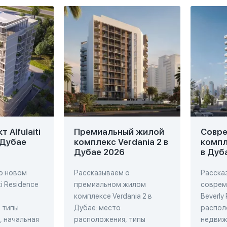
 Alfulaiti
Премиальный жилой
Совр
 Дубае
комплекс Verdania 2 в
компл
Дубае 2026
в Дуб
о новом
Рассказываем о
Расска
ti Residence
премиальном жилом
соврем
комплексе Verdania 2 в
Beverly
 типы
Дубае: место
распол
 начальная
расположения, типы
недвиж