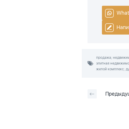
What
Напи
продажа; недвижимо
элитная недвижимос
жилой комплекс; ду
Предыду