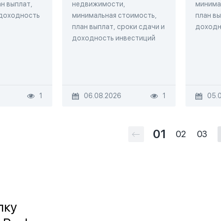
н выплат,
недвижимости,
минима
 доходность
минимальная стоимость,
план вы
план выплат, сроки сдачи и
доходн
доходность инвестиций
1
06.08.2026
1
05.
01
02
03
лку