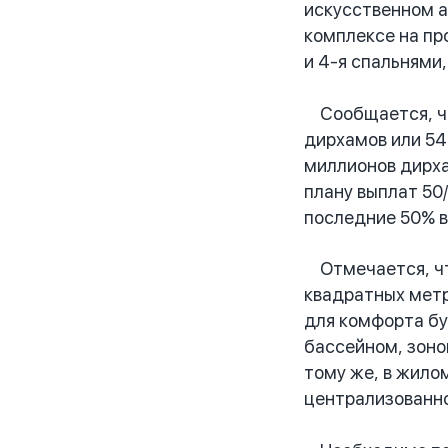
искусственном а
комплексе на пр
и 4-я спальнями
Сообщается, что
дирхамов или 54
миллионов дирха
плану выплат 50
последние 50% в
Отмечается, что
квадратных метр
для комфорта б
бассейном, зоно
тому же, в жило
централизованно