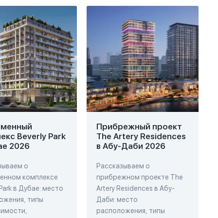
еменный
Прибрежный проект
екс Beverly Park
The Artery Residences
ае 2026
в Абу-Даби 2026
зываем о
Рассказываем о
енном комплексе
прибрежном проекте The
 Park в Дубае: место
Artery Residences в Абу-
ожения, типы
Даби: место
имости,
расположения, типы