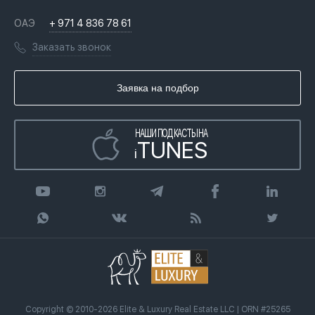
Недвижимость за криптовалюту в Дубае
История
Вопросы и ответы
ОАЭ
+ 971 4 836 78 61
Переезд в Дубай, ОАЭ
Лицензии
Книги
Заказать звонок
Гражданство ОАЭ
Почему мы
Инфографика
Купить недвижимость в кредит
Агентство недвижимости
Заявка на подбор
Статьи
Передать клиента
НАШИ ПОДКАСТЫ НА
TUNES
i
Copyright © 2010-2026 Elite & Luxury Real Estate LLC | ORN #25265