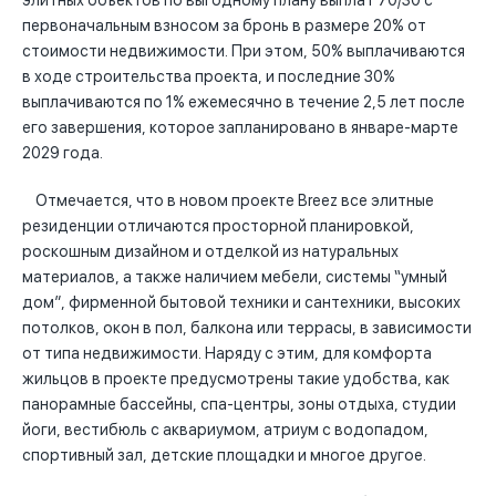
элитных объектов по выгодному плану выплат 70/30 с
первоначальным взносом за бронь в размере 20% от
стоимости недвижимости. При этом, 50% выплачиваются
в ходе строительства проекта, и последние 30%
выплачиваются по 1% ежемесячно в течение 2,5 лет после
его завершения, которое запланировано в январе-марте
2029 года.
Отмечается, что в новом проекте Breez все элитные
резиденции отличаются просторной планировкой,
роскошным дизайном и отделкой из натуральных
материалов, а также наличием мебели, системы “умный
дом”, фирменной бытовой техники и сантехники, высоких
потолков, окон в пол, балкона или террасы, в зависимости
от типа недвижимости. Наряду с этим, для комфорта
жильцов в проекте предусмотрены такие удобства, как
панорамные бассейны, спа-центры, зоны отдыха, студии
йоги, вестибюль с аквариумом, атриум с водопадом,
спортивный зал, детские площадки и многое другое.