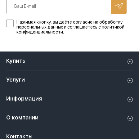
Нажимая кнопку, вы даёте согласие на обработку
персональных данных и соглашаетесь с политикой
конфиденциальности.
Купить
Квартиру в Дубае
Услуги
Дом в Дубае
Управление недвижимостью в Дубае, ОАЭ
Апартаменты в Дубае
Информация
Продать недвижимость в Дубае, ОАЭ
Лофт в Дубае
Видео
Сдать недвижимость в Дубае, ОАЭ
О компании
Пентхаус в Дубае
Подкасты
Инвестиции в Дубай, ОАЭ
Вакансии
Виллу в Дубае
Законы
Контакты