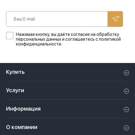
Нажимая кнопку, вы даёте согласие на обработку
персональных данных и соглашаетесь с политикой
конфиденциальности.
Купить
Квартиру в Дубае
Услуги
Дом в Дубае
Управление недвижимостью в Дубае, ОАЭ
Апартаменты в Дубае
Информация
Продать недвижимость в Дубае, ОАЭ
Лофт в Дубае
Видео
Сдать недвижимость в Дубае, ОАЭ
О компании
Пентхаус в Дубае
Подкасты