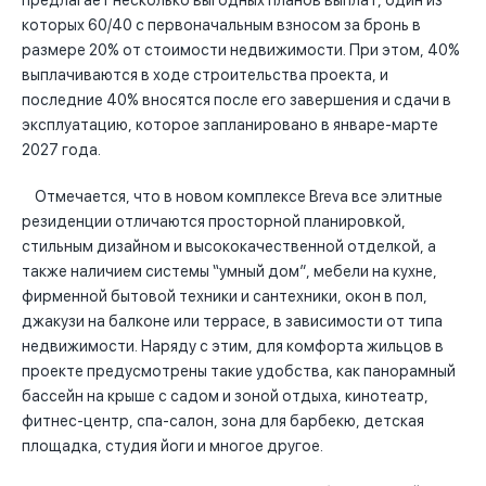
предлагает несколько выгодных планов выплат, один из
которых 60/40 с первоначальным взносом за бронь в
размере 20% от стоимости недвижимости. При этом, 40%
выплачиваются в ходе строительства проекта, и
последние 40% вносятся после его завершения и сдачи в
эксплуатацию, которое запланировано в январе-марте
2027 года.
Отмечается, что в новом комплексе Breva все элитные
резиденции отличаются просторной планировкой,
стильным дизайном и высококачественной отделкой, а
также наличием системы “умный дом”, мебели на кухне,
фирменной бытовой техники и сантехники, окон в пол,
джакузи на балконе или террасе, в зависимости от типа
недвижимости. Наряду с этим, для комфорта жильцов в
проекте предусмотрены такие удобства, как панорамный
бассейн на крыше с садом и зоной отдыха, кинотеатр,
фитнес-центр, спа-салон, зона для барбекю, детская
площадка, студия йоги и многое другое.