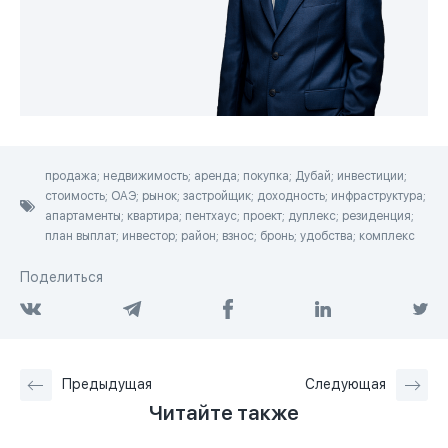
продажа; недвижимость; аренда; покупка; Дубай; инвестиции;
стоимость; ОАЭ; рынок; застройщик; доходность; инфраструктура;
апартаменты; квартира; пентхаус; проект; дуплекс; резиденция;
план выплат; инвестор; район; взнос; бронь; удобства; комплекс
Поделиться
Предыдущая
Следующая
Читайте также