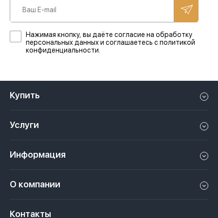
Нажимая кнопку, вы даёте согласие на обработку
персональных данных и соглашаетесь с политикой
конфиденциальности.
Купить
Квартиру в Дубае
Услуги
Дом в Дубае
Управление недвижимостью в Дубае, ОАЭ
Апартаменты в Дубае
Информация
Продать недвижимость в Дубае, ОАЭ
Лофт в Дубае
Видео
Сдать недвижимость в Дубае, ОАЭ
О компании
Пентхаус в Дубае
Подкасты
Инвестиции в Дубай, ОАЭ
Вакансии
Виллу в Дубае
Законы
Контакты