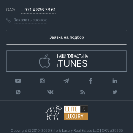
Недвижимость за криптовалюту в Дубае
История
Вопросы и ответы
ОАЭ
+ 971 4 836 78 61
Переезд в Дубай, ОАЭ
Лицензии
Книги
Заказать звонок
Гражданство ОАЭ
Почему мы
Инфографика
Купить недвижимость в кредит
Агентство недвижимости
Заявка на подбор
Статьи
Передать клиента
НАШИ ПОДКАСТЫ НА
TUNES
i
Copyright © 2010-2026 Elite & Luxury Real Estate LLC | ORN #25265